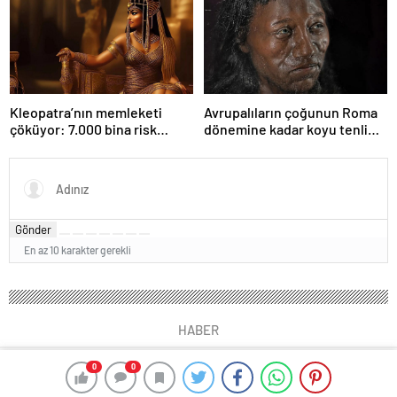
Kleopatra’nın memleketi
Avrupalıların çoğunun Roma
çöküyor: 7.000 bina risk
dönemine kadar koyu tenli
altında
olduğu ortaya çıktı
Gönder
En az 10 karakter gerekli
HABER
0
0