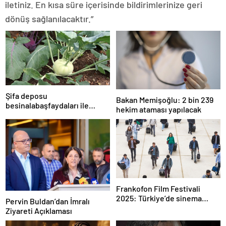
iletiniz. En kısa süre içerisinde bildirimlerinize geri
dönüş sağlanılacaktır.”
Şifa deposu
Bakan Memişoğlu: 2 bin 239
besinalabaşfaydaları ile
hekim ataması yapılacak
şaşırtıyor! İşte kanserden
koruyan mucize besin
alabaş…
Frankofon Film Festivali
2025: Türkiye’de sinema
Pervin Buldan’dan İmralı
kutlaması başlıyor
Ziyareti Açıklaması