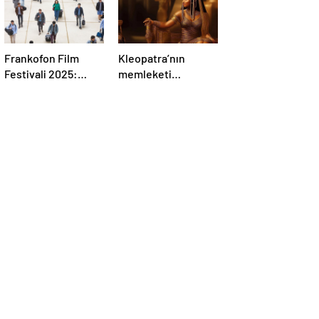
Frankofon Film
Kleopatra’nın
Festivali 2025:
memleketi
Türkiye’de sinema
çöküyor: 7.000 bina
kutlaması başlıyor
risk altında