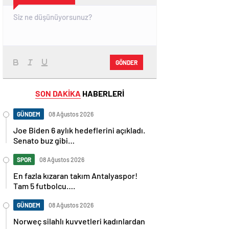
GÖNDER
SON DAKİKA
HABERLERİ
GÜNDEM
08 Ağustos 2026
Joe Biden 6 aylık hedeflerini açıkladı.
Senato buz gibi…
SPOR
08 Ağustos 2026
En fazla kızaran takım Antalyaspor!
Tam 5 futbolcu….
GÜNDEM
08 Ağustos 2026
Norweç silahlı kuvvetleri kadınlardan