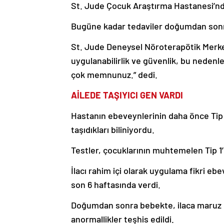
St. Jude Çocuk Araştırma Hastanesi’ndeki
Bugüne kadar tedaviler doğumdan sonr
St. Jude Deneysel Nöroterapötik Merkezi
uygulanabilirlik ve güvenlik, bu nede
çok memnunuz.” dedi.
AİLEDE TAŞIYICI GEN VARDI
Hastanın ebeveynlerinin daha önce Tip 1
taşıdıkları biliniyordu.
Testler, çocuklarının muhtemelen Tip 1’
İlacı rahim içi olarak uygulama fikri eb
son 6 haftasında verdi.
Doğumdan sonra bebekte, ilaca maruz 
anormallikler teşhis edildi.