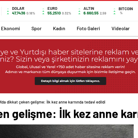
DOLAR
EURO
ALTIN
BITCOIN
47,7436
55,2510
6.660,55
%
0.18%
0.32%
2,59
Ekonomi
Spor
Kadın
Foto Galeri
Videolar
’da dikkat çeken gelişme: İlk kez anne karnında tedavi edildi
n gelişme: İlk kez anne kar