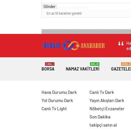
Gönder
En az 10 karakter gerekli
Ha
ed
CANLI
ANLIK
GÜNLÜ
BORSA
NAMAZ VAKITLERI
GAZETELE
Hava Durumu Dark
Canlı Tv Dark
Yol Durumu Dark
Yayın Akışları Dark
Canlı Tv Light
Nöbetçi Eczaneler
Son Dakika
takipçi satın al