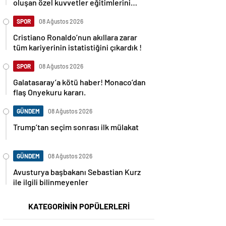
oluşan özel kuvvetler eğitimlerini
başlattı.
SPOR
08 Ağustos 2026
Cristiano Ronaldo’nun akıllara zarar
tüm kariyerinin istatistiğini çıkardık !
SPOR
08 Ağustos 2026
Galatasaray’a kötü haber! Monaco’dan
flaş Onyekuru kararı.
GÜNDEM
08 Ağustos 2026
Trump’tan seçim sonrası ilk mülakat
GÜNDEM
08 Ağustos 2026
Avusturya başbakanı Sebastian Kurz
ile ilgili bilinmeyenler
KATEGORİNİN POPÜLERLERİ