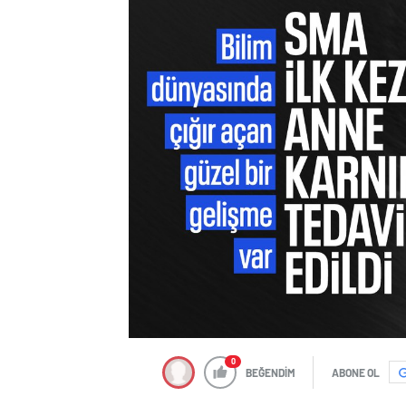
0
BEĞENDİM
ABONE OL