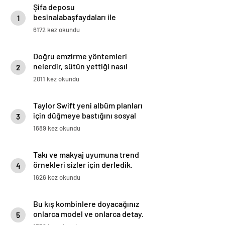
Şifa deposu
besinalabaşfaydaları ile
1
şaşırtıyor! İşte kanserden
6172 kez okundu
koruyan mucize besin alabaş…
Doğru emzirme yöntemleri
nelerdir, sütün yettiği nasıl
2
anlaşılır?
2011 kez okundu
Taylor Swift yeni albüm planları
için düğmeye bastığını sosyal
3
medyadan duyurdu!
1689 kez okundu
Takı ve makyaj uyumuna trend
örnekleri sizler için derledik.
4
1626 kez okundu
Bu kış kombinlere doyacağınız
onlarca model ve onlarca detay.
5