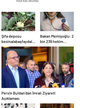
1559 kez okundu
Şifa deposu
Bakan Memişoğlu: 2
besinalabaşfaydaları
bin 239 hekim
ile şaşırtıyor! İşte
ataması yapılacak
kanserden koruyan
mucize besin
alabaş…
Pervin Buldan’dan İmralı Ziyareti
Açıklaması