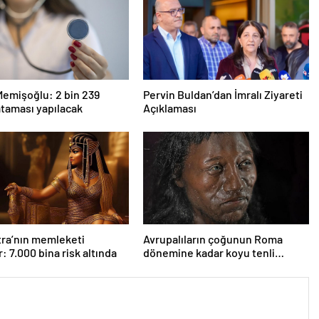
emişoğlu: 2 bin 239
Pervin Buldan’dan İmralı Ziyareti
taması yapılacak
Açıklaması
ra’nın memleketi
Avrupalıların çoğunun Roma
: 7.000 bina risk altında
dönemine kadar koyu tenli
olduğu ortaya çıktı