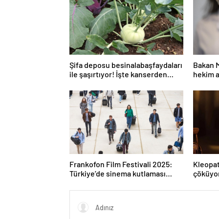
Şifa deposu besinalabaşfaydaları
Bakan M
ile şaşırtıyor! İşte kanserden
hekim a
koruyan mucize besin alabaş…
Frankofon Film Festivali 2025:
Kleopat
Türkiye’de sinema kutlaması
çöküyor
başlıyor