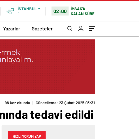
İMSAK'A
İSTANBUL
02:00
KALAN SÜRE
°
Yazarlar
Gazeteler
98 kez okundu
|
Güncelleme: 23 Şubat 2025 03:31
nında tedavi edildi
HIZLI YORUM YAP