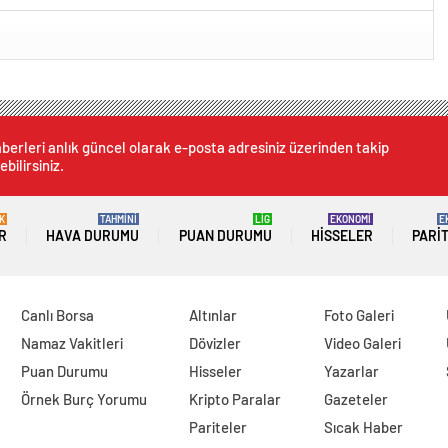
berleri anlık güncel olarak e-posta adresiniz üzerinden takip
ebilirsiniz.
K
TAHMİNİ
LİG
EKONOMİ
E
R
HAVA DURUMU
PUAN DURUMU
HISSELER
PARI
Canlı Borsa
Altınlar
Foto Galeri
Namaz Vakitleri
Dövizler
Video Galeri
Puan Durumu
Hisseler
Yazarlar
Örnek Burç Yorumu
Kripto Paralar
Gazeteler
Pariteler
Sıcak Haber