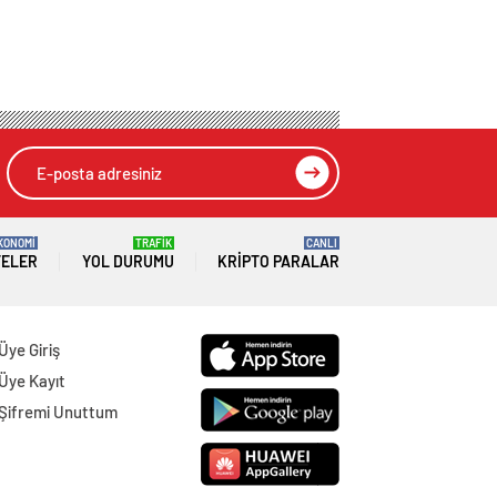
KONOMİ
TRAFİK
CANLI
TELER
YOL DURUMU
KRIPTO PARALAR
Üye Giriş
Üye Kayıt
Şifremi Unuttum