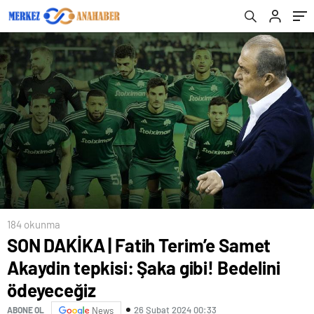
184 okunma
SON DAKİKA | Fatih Terim’e Samet
Akaydin tepkisi: Şaka gibi! Bedelini
ödeyeceğiz
26 Şubat 2024 00:33
ABONE OL
News