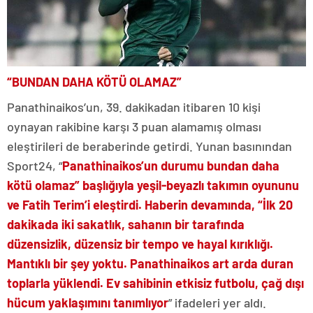
“BUNDAN DAHA KÖTÜ OLAMAZ”
Panathinaikos’un, 39. dakikadan itibaren 10 kişi
oynayan rakibine karşı 3 puan alamamış olması
eleştirileri de beraberinde getirdi. Yunan basınından
Sport24, “
Panathinaikos’un durumu bundan daha
kötü olamaz” başlığıyla yeşil-beyazlı takımın oyununu
ve Fatih Terim’i eleştirdi. Haberin devamında, “İlk 20
dakikada iki sakatlık, sahanın bir tarafında
düzensizlik, düzensiz bir tempo ve hayal kırıklığı.
Mantıklı bir şey yoktu. Panathinaikos art arda duran
toplarla yüklendi. Ev sahibinin etkisiz futbolu, çağ dışı
hücum yaklaşımını tanımlıyor
” ifadeleri yer aldı.