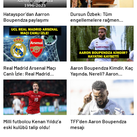
Hatayspor’dan Aarron
Dursun Özbek: Tüm
Boupendza paylaşımı
engellemelere rağmen
hedefimize ilerliyoruz
Real Madrid Arsenal Maçı
Aaron Boupendza Kimdir, Kaç
Canlı İzle: Real Madrid
Yaşında, Nereli? Aaron
Arsenal Maçı Hangi Kanalda?
Boupendza neden öldü?
Real Madrid Arsenal Maçı Ne
Süper Lig’in eski gol kralı
Zaman, Saat Kaçta? İşte Maç
hayatını kaybetti!
Kadrosu
Milli futbolcu Kenan Yıldız’a
TFF’den Aaron Boupendza
eski kulübü talip oldu!
mesajı