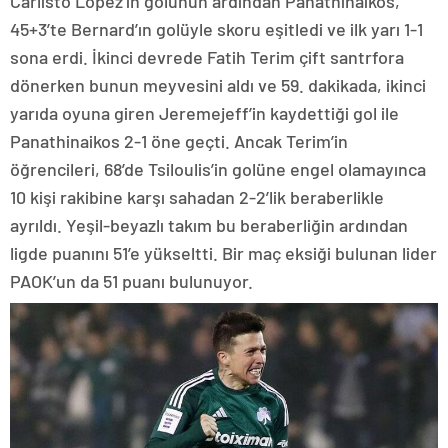
Carlisto Lopez’in golünün ardından Panathinaikos,
45+3’te Bernard’ın golüyle skoru eşitledi ve ilk yarı 1-1
sona erdi. İkinci devrede Fatih Terim çift santrfora
dönerken bunun meyvesini aldı ve 59. dakikada, ikinci
yarıda oyuna giren Jeremejeff’in kaydettiği gol ile
Panathinaikos 2-1 öne geçti. Ancak Terim’in
öğrencileri, 68’de Tsiloulis’in golüne engel olamayınca
10 kişi rakibine karşı sahadan 2-2’lik beraberlikle
ayrıldı. Yeşil-beyazlı takım bu beraberliğin ardından
ligde puanını 51’e yükseltti. Bir maç eksiği bulunan lider
PAOK’un da 51 puanı bulunuyor.