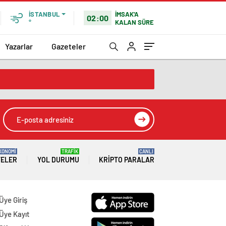
İMSAK'A
İSTANBUL
02:00
KALAN SÜRE
°
Yazarlar
Gazeteler
KONOMİ
TRAFİK
CANLI
TELER
YOL DURUMU
KRIPTO PARALAR
Üye Giriş
Üye Kayıt