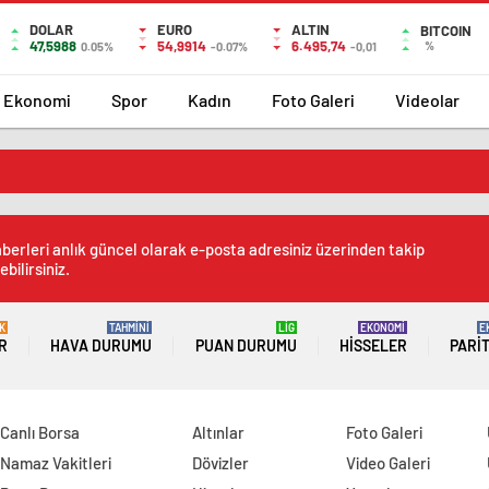
DOLAR
EURO
ALTIN
BITCOIN
47,5988
54,9914
6.495,74
%
0.05%
-0.07%
-0,01
Ekonomi
Spor
Kadın
Foto Galeri
Videolar
berleri anlık güncel olarak e-posta adresiniz üzerinden takip
ebilirsiniz.
K
TAHMİNİ
LİG
EKONOMİ
E
R
HAVA DURUMU
PUAN DURUMU
HISSELER
PARI
Canlı Borsa
Altınlar
Foto Galeri
Namaz Vakitleri
Dövizler
Video Galeri