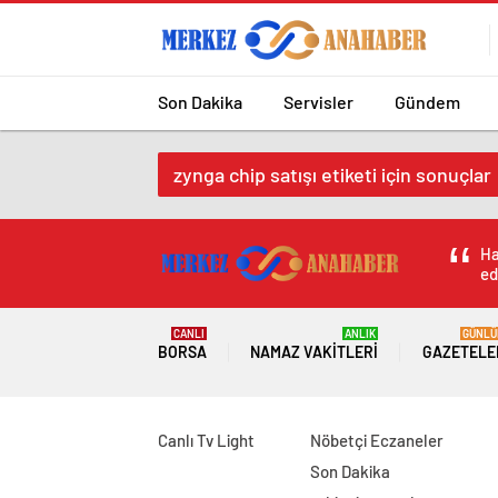
Son Dakika
Servisler
Gündem
zynga chip satışı etiketi için sonuçlar
Ha
ed
CANLI
ANLIK
GÜNLÜ
BORSA
NAMAZ VAKITLERI
GAZETELE
Canlı Tv Light
Nöbetçi Eczaneler
Son Dakika