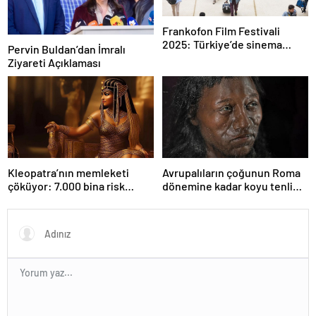
Frankofon Film Festivali
2025: Türkiye’de sinema
Pervin Buldan’dan İmralı
kutlaması başlıyor
Ziyareti Açıklaması
Kleopatra’nın memleketi
Avrupalıların çoğunun Roma
çöküyor: 7.000 bina risk
dönemine kadar koyu tenli
altında
olduğu ortaya çıktı