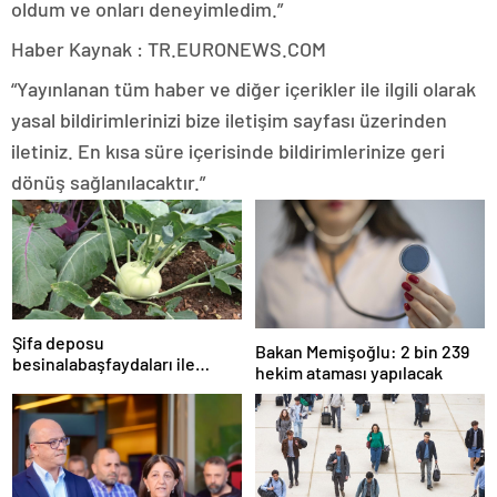
oldum ve onları deneyimledim.”
Haber Kaynak : TR.EURONEWS.COM
“Yayınlanan tüm haber ve diğer içerikler ile ilgili olarak
yasal bildirimlerinizi bize iletişim sayfası üzerinden
iletiniz. En kısa süre içerisinde bildirimlerinize geri
dönüş sağlanılacaktır.”
Şifa deposu
Bakan Memişoğlu: 2 bin 239
besinalabaşfaydaları ile
hekim ataması yapılacak
şaşırtıyor! İşte kanserden
koruyan mucize besin
alabaş…