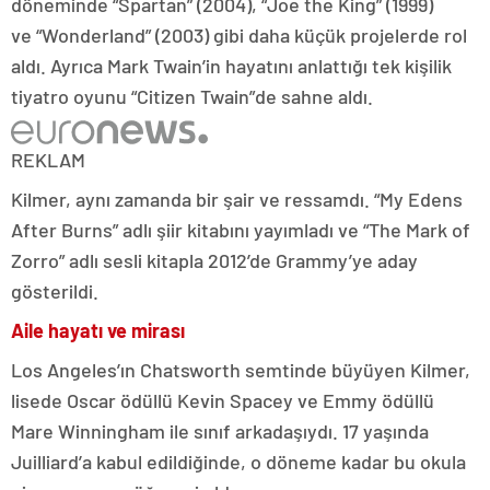
döneminde “Spartan” (2004), “Joe the King” (1999)
ve “Wonderland” (2003) gibi daha küçük projelerde rol
aldı. Ayrıca Mark Twain’in hayatını anlattığı tek kişilik
tiyatro oyunu “Citizen Twain”de sahne aldı.
REKLAM
Kilmer, aynı zamanda bir şair ve ressamdı. “My Edens
After Burns” adlı şiir kitabını yayımladı ve “The Mark of
Zorro” adlı sesli kitapla 2012’de Grammy’ye aday
gösterildi.
Aile hayatı ve mirası
Los Angeles’ın Chatsworth semtinde büyüyen Kilmer,
lisede Oscar ödüllü Kevin Spacey ve Emmy ödüllü
Mare Winningham ile sınıf arkadaşıydı. 17 yaşında
Juilliard’a kabul edildiğinde, o döneme kadar bu okula