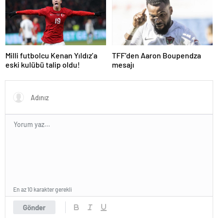
Zaman, Saat Kaçta? İşte Maç
hayatını kaybetti!
Kadrosu
Milli futbolcu Kenan Yıldız’a
TFF’den Aaron Boupendza
eski kulübü talip oldu!
mesajı
En az 10 karakter gerekli
Gönder