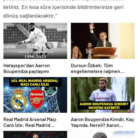
iletiniz. En kısa süre içerisinde bildirimlerinize geri
dönüş sağlanılacaktır.”
Hatayspor’dan Aarron
Dursun Özbek: Tüm
Boupendza paylaşımı
engellemelere rağmen
hedefimize ilerliyoruz
Real Madrid Arsenal Maçı
Aaron Boupendza Kimdir, Kaç
Canlı İzle: Real Madrid
Yaşında, Nereli? Aaron
Arsenal Maçı Hangi Kanalda?
Boupendza neden öldü?
Real Madrid Arsenal Maçı Ne
Süper Lig’in eski gol kralı