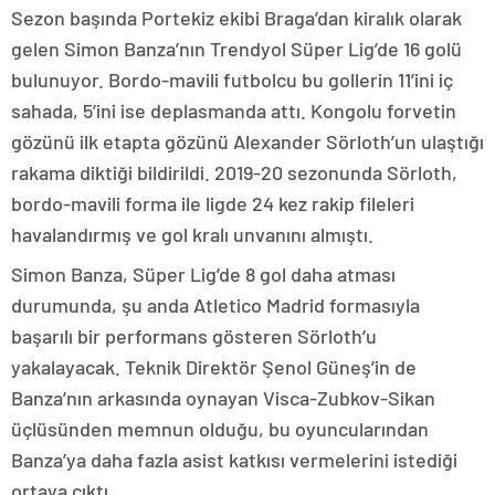
Sezon başında Portekiz ekibi Braga’dan kiralık olarak
gelen Simon Banza’nın Trendyol Süper Lig’de 16 golü
bulunuyor. Bordo-mavili futbolcu bu gollerin 11’ini iç
sahada, 5’ini ise deplasmanda attı. Kongolu forvetin
gözünü ilk etapta gözünü Alexander Sörloth’un ulaştığı
rakama diktiği bildirildi. 2019-20 sezonunda Sörloth,
bordo-mavili forma ile ligde 24 kez rakip fileleri
havalandırmış ve gol kralı unvanını almıştı.
Simon Banza, Süper Lig’de 8 gol daha atması
durumunda, şu anda Atletico Madrid formasıyla
başarılı bir performans gösteren Sörloth’u
yakalayacak. Teknik Direktör Şenol Güneş’in de
Banza’nın arkasında oynayan Visca-Zubkov-Sikan
üçlüsünden memnun olduğu, bu oyuncularından
Banza’ya daha fazla asist katkısı vermelerini istediği
ortaya çıktı.