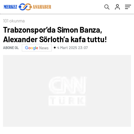
101 okunma
Trabzonspor’da Simon Banza,
Alexander Sörloth’a kafa tuttu!
4 Mart 2025 23:07
ABONE OL
News