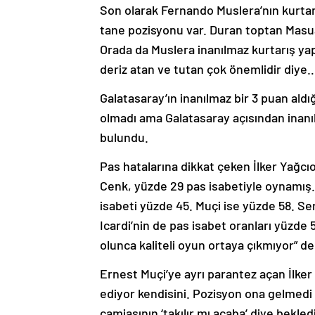
Son olarak Fernando Muslera’nın kurtar
tane pozisyonu var. Duran toptan Masua
Orada da Muslera inanılmaz kurtarış yap
deriz atan ve tutan çok önemlidir diye… 
Galatasaray’ın inanılmaz bir 3 puan aldığ
olmadı ama Galatasaray açısından inanı
bulundu.
Pas hatalarına dikkat çeken İlker Yağcıo
Cenk, yüzde 29 pas isabetiyle oynamış.
isabeti yüzde 45. Muçi ise yüzde 58. Se
Icardi’nin de pas isabet oranları yüzde 5
olunca kaliteli oyun ortaya çıkmıyor” de
Ernest Muçi’ye ayrı parantez açan İlker 
ediyor kendisini. Pozisyon ona gelmed
camiasının ‘takılır mı acaba’ diye bekl