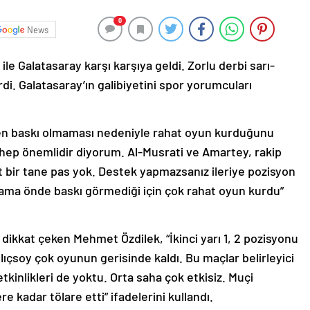
0
News
ile Galatasaray karşı karşıya geldi. Zorlu derbi sarı-
erdi. Galatasaray’ın galibiyetini spor yorumcuları
en baskı olmaması nedeniyle rahat oyun kurduğunu
 hep önemlidir diyorum. Al-Musrati ve Amartey, rakip
it bir tane pas yok. Destek yapmazsanız ileriye pozisyon
i ama önde baskı görmediği için çok rahat oyun kurdu”
 dikkat çeken Mehmet Özdilek, “İkinci yarı 1, 2 pozisyonu
lıçsoy çok oyunun gerisinde kaldı. Bu maçlar belirleyici
kinlikleri de yoktu. Orta saha çok etkisiz. Muçi
e kadar tölare etti” ifadelerini kullandı.