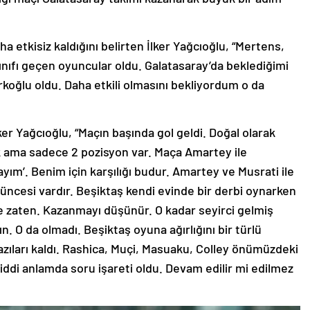
etkisiz kaldığını belirten İlker Yağcıoğlu, “Mertens,
nıfı geçen oyuncular oldu. Galatasaray’da beklediğimi
koğlu oldu. Daha etkili olmasını bekliyordum o da
ker Yağcıoğlu, “Maçın başında gol geldi. Doğal olarak
ik ama sadece 2 pozisyon var. Maça Amartey ile
yım’. Benim için karşılığı budur. Amartey ve Musrati ile
ncesi vardır. Beşiktaş kendi evinde bir derbi oynarken
aten. Kazanmayı düşünür. O kadar seyirci gelmiş
. O da olmadı. Beşiktaş oyuna ağırlığını bir türlü
bazıları kaldı. Rashica, Muçi, Masuaku, Colley önümüzdeki
iddi anlamda soru işareti oldu. Devam edilir mi edilmez