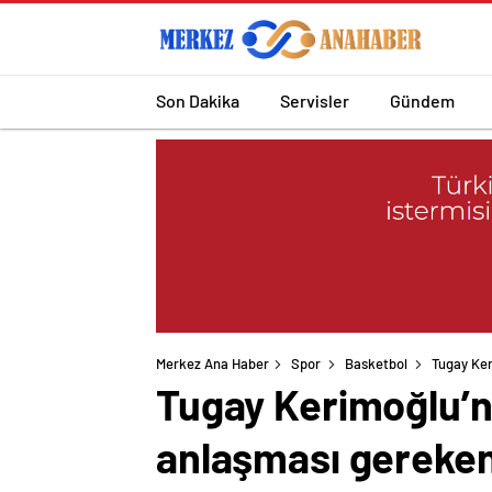
Son Dakika
Servisler
Gündem
Merkez Ana Haber
Spor
Basketbol
Tugay Ker
Tugay Kerimoğlu’nd
anlaşması gereken