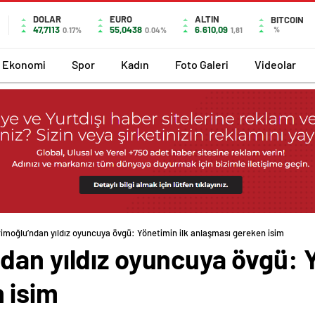
DOLAR
EURO
ALTIN
BITCOIN
47,7113
55,0438
6.610,09
%
0.17%
0.04%
1,81
Ekonomi
Spor
Kadın
Foto Galeri
Videolar
imoğlu’ndan yıldız oyuncuya övgü: Yönetimin ilk anlaşması gereken isim
an yıldız oyuncuya övgü: Y
 isim