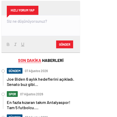
HIZLI YORUM YAP
GÖNDER
SON DAKİKA
HABERLERİ
GÜNDEM
07 Ağustos 2026
Joe Biden 6 aylık hedeflerini açıkladı.
Senato buz gibi…
SPOR
07 Ağustos 2026
En fazla kızaran takım Antalyaspor!
Tam 5 futbolcu….