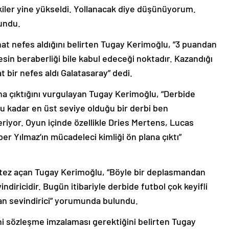
er yine yükseldi. Yollanacak diye düşünüyorum.
undu.
at nefes aldığını belirten Tugay Kerimoğlu, “3 puandan
sin beraberliği bile kabul edeceği noktadır. Kazandığı
 bir nefes aldı Galatasaray” dedi.
ana çıktığını vurgulayan Tugay Kerimoğlu, “Derbide
 bu kadar en üst seviye olduğu bir derbi ben
riyor. Oyun içinde özellikle Dries Mertens, Lucas
er Yılmaz’ın mücadeleci kimliği ön plana çıktı”
ntez açan Tugay Kerimoğlu, “Böyle bir deplasmandan
diricidir. Bugün itibariyle derbide futbol çok keyifli
n sevindirici” yorumunda bulundu.
ni sözleşme imzalaması gerektiğini belirten Tugay