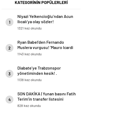
KATEGORİNİN POPÜLERLERİ
Niyazi Yelkencioğlu’ndan Acun
Ilıcalı’ya olay sözler!
1
1321 kez okundu
Ryan Babel’den Fernando
Muslera vurgusu! ‘Mauro Icardi
2
her zaman gol atmak ister’
1143 kez okundu
Diabate’ye Trabzonspor
yönetiminden kesik! .
3
1138 kez okundu
SON DAKİKA | Yunan basını Fatih
Terim’in transfer listesini
4
duyurdu! Galatasaray detayı
828 kez okundu