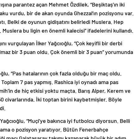
ışına parantez açan Mehmet Özdilek, “Beşiktaş’ın iki
ku vurdu, bir de akan oyunda Ghezzal’ın pozisyonu var.
tı. Belki de oyunun gidişatını belirledi Muslera. Hep
Muslera bu ligin en önemli kalecisi” ifadelerini kullandı.
ını vurgulayan İlker Yağcıoğlu, “Çok keyifli bir derbi
lmaz bir 3 puan oldu. Çok önemli bir 3 puan” yorumunda
ğlu, “Pas hatalarının çok fazla olduğu bir maç oldu.
 Toplam 7 pas yapmış. Rashica iyi oynadı ama pas
mih’in de hiç etkisi yoktu maçta. Barış Alper, Kerem ve
0 civarlarında. İki toptan birini kaybetmişler. Böyle
di.
Yağcıoğlu, “Muçi’ye bakınca iyi futbolcu diyorsun. Belli
i ama o pozisyon yaratıyor. Bütün Fenerbahçe
ediği maçı Galatasaray takımı kazanarak büyük bir adım