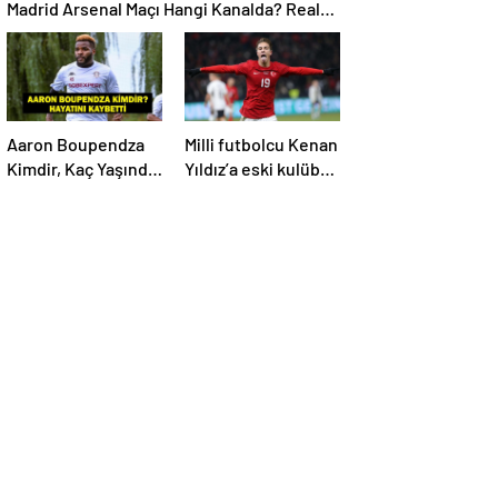
Madrid Arsenal Maçı Hangi Kanalda? Real
Madrid Arsenal Maçı Ne Zaman, Saat Kaçta?
İşte Maç Kadrosu
Aaron Boupendza
Milli futbolcu Kenan
Kimdir, Kaç Yaşında,
Yıldız’a eski kulübü
Nereli? Aaron
talip oldu!
Boupendza neden
öldü? Süper Lig’in
eski gol kralı
hayatını kaybetti!