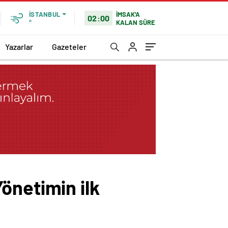
İMSAK'A
İSTANBUL
02:00
KALAN SÜRE
°
Yazarlar
Gazeteler
önetimin ilk