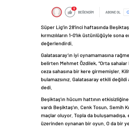
0
BEĞENDİM
ABONE OL
Süper Lig’in 28’inci haftasında Beşiktaş 
kırmızılıların 1-0’lık üstünlüğüyle sona 
değerlendirdi.
Galatasaray’ın iyi oynamamasına rağm
belirten Mehmet Özdilek, “Orta sahalar
ceza sahasına bir kere girmemişler. Kil
bulamazsınız. Galatasaray etkili değild
dedi.
Beşiktaş’ın hücum hattının etkisizliğine
vardı Beşiktaş’ın. Cenk Tosun, Semih Kı
maçlar oluyor. Topla da buluşamadışa, et
üzerinden oynanan bir oyun. O da bir yer