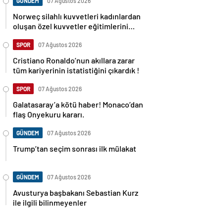
GÜNDEM
07 Ağustos 2026
Norweç silahlı kuvvetleri kadınlardan
oluşan özel kuvvetler eğitimlerini
başlattı.
SPOR
07 Ağustos 2026
Cristiano Ronaldo’nun akıllara zarar
tüm kariyerinin istatistiğini çıkardık !
SPOR
07 Ağustos 2026
Galatasaray’a kötü haber! Monaco’dan
flaş Onyekuru kararı.
GÜNDEM
07 Ağustos 2026
Trump’tan seçim sonrası ilk mülakat
GÜNDEM
07 Ağustos 2026
Avusturya başbakanı Sebastian Kurz
ile ilgili bilinmeyenler