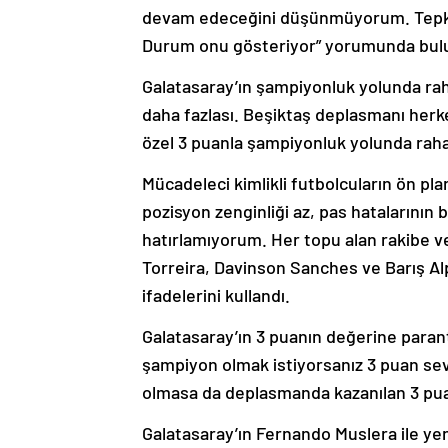
devam edeceğini düşünmüyorum. Tepkil
Durum onu gösteriyor” yorumunda bul
Galatasaray’ın şampiyonluk yolunda rah
daha fazlası. Beşiktaş deplasmanı herke
özel 3 puanla şampiyonluk yolunda rahat
Mücadeleci kimlikli futbolcuların ön pl
pozisyon zenginliği az, pas hatalarının
hatırlamıyorum. Her topu alan rakibe ve
Torreira, Davinson Sanches ve Barış Alp
ifadelerini kullandı.
Galatasaray’ın 3 puanın değerine para
şampiyon olmak istiyorsanız 3 puan sevin
olmasa da deplasmanda kazanılan 3 pua
Galatasaray’ın Fernando Muslera ile ye