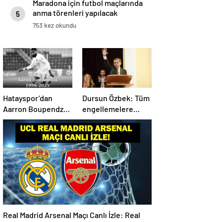
Maradona için futbol maçlarında
anma törenleri yapılacak
5
753 kez okundu
Hatayspor’dan
Dursun Özbek: Tüm
Aarron Boupendza
engellemelere
paylaşımı
rağmen hedefimize
ilerliyoruz
Real Madrid Arsenal Maçı Canlı İzle: Real