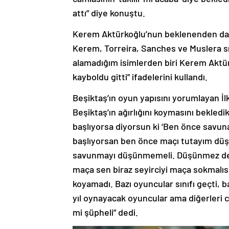
attı” diye konuştu.
Kerem Aktürkoğlu’nun beklenenden daha 
Kerem, Torreira, Sanches ve Muslera sı
alamadığım isimlerden biri Kerem Aktür
kayboldu gitti” ifadelerini kullandı.
Beşiktaş’ın oyun yapısını yorumlayan İl
Beşiktaş’ın ağırlığını koymasını bekled
başlıyorsa diyorsun ki ‘Ben önce savuna
başlıyorsan ben önce maçı tutayım düşü
savunmayı düşünmemeli. Düşünmez de z
maça sen biraz seyirciyi maça sokmalısın
koyamadı. Bazı oyuncular sınıfı geçti, 
yıl oynayacak oyuncular ama diğerleri c
mi şüpheli” dedi.