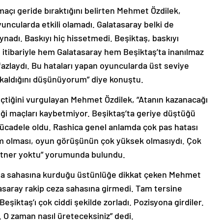
maçı geride bıraktığını belirten Mehmet Özdilek,
yuncularda etkili olamadı. Galatasaray belki de
nadı. Baskıyı hiç hissetmedi. Beşiktaş, baskıyı
 itibariyle hem Galatasaray hem Beşiktaş’ta inanılmaz
fazlaydı. Bu hataları yapan oyuncularda üst seviye
a kaldığını düşünüyorum” diye konuştu.
çtiğini vurgulayan Mehmet Özdilek, “Atanın kazanacağı
ği maçları kaybetmiyor. Beşiktaş’ta geriye düştüğü
ücadele oldu. Rashica genel anlamda çok pas hatası
im olması, oyun görüşünün çok yüksek olmasıydı. Çok
partner yoktu” yorumunda bulundu.
rta sahasına kurduğu üstünlüğe dikkat çeken Mehmet
atasaray rakip ceza sahasına girmedi. Tam tersine
şiktaş’ı çok ciddi şekilde zorladı. Pozisyona girdiler.
. O zaman nasıl üreteceksiniz” dedi.