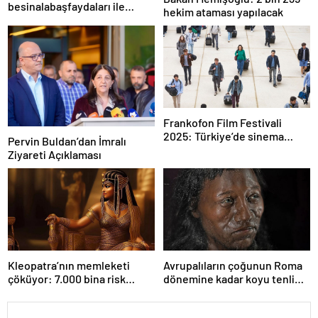
besinalabaşfaydaları ile
hekim ataması yapılacak
şaşırtıyor! İşte kanserden
koruyan mucize besin
alabaş…
Frankofon Film Festivali
2025: Türkiye’de sinema
Pervin Buldan’dan İmralı
kutlaması başlıyor
Ziyareti Açıklaması
Kleopatra’nın memleketi
Avrupalıların çoğunun Roma
çöküyor: 7.000 bina risk
dönemine kadar koyu tenli
altında
olduğu ortaya çıktı