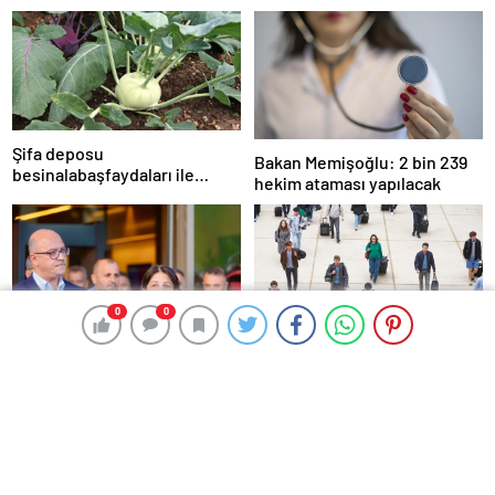
Şifa deposu
Bakan Memişoğlu: 2 bin 239
besinalabaşfaydaları ile
hekim ataması yapılacak
şaşırtıyor! İşte kanserden
koruyan mucize besin
alabaş…
0
0
0
0
Frankofon Film Festivali
2025: Türkiye’de sinema
Pervin Buldan’dan İmralı
kutlaması başlıyor
Ziyareti Açıklaması