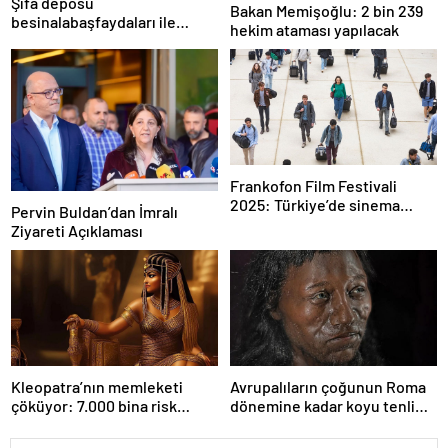
Şifa deposu
Bakan Memişoğlu: 2 bin 239
besinalabaşfaydaları ile
hekim ataması yapılacak
şaşırtıyor! İşte kanserden
koruyan mucize besin
alabaş…
Frankofon Film Festivali
2025: Türkiye’de sinema
Pervin Buldan’dan İmralı
kutlaması başlıyor
Ziyareti Açıklaması
Kleopatra’nın memleketi
Avrupalıların çoğunun Roma
çöküyor: 7.000 bina risk
dönemine kadar koyu tenli
altında
olduğu ortaya çıktı