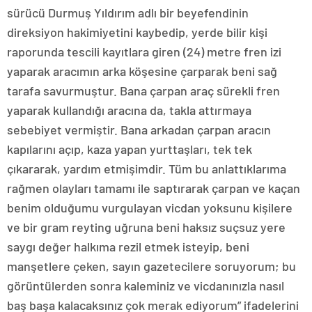
sürücü Durmuş Yıldırım adlı bir beyefendinin
direksiyon hakimiyetini kaybedip, yerde bilir kişi
raporunda tescili kayıtlara giren (24) metre fren izi
yaparak aracımın arka köşesine çarparak beni sağ
tarafa savurmuştur. Bana çarpan araç sürekli fren
yaparak kullandığı aracına da, takla attırmaya
sebebiyet vermiştir. Bana arkadan çarpan aracın
kapılarını açıp, kaza yapan yurttaşları, tek tek
çıkararak, yardım etmişimdir. Tüm bu anlattıklarıma
rağmen olayları tamamı ile saptırarak çarpan ve kaçan
benim olduğumu vurgulayan vicdan yoksunu kişilere
ve bir gram reyting uğruna beni haksız suçsuz yere
saygı değer halkıma rezil etmek isteyip, beni
manşetlere çeken, sayın gazetecilere soruyorum; bu
görüntülerden sonra kaleminiz ve vicdanınızla nasıl
baş başa kalacaksınız çok merak ediyorum” ifadelerini