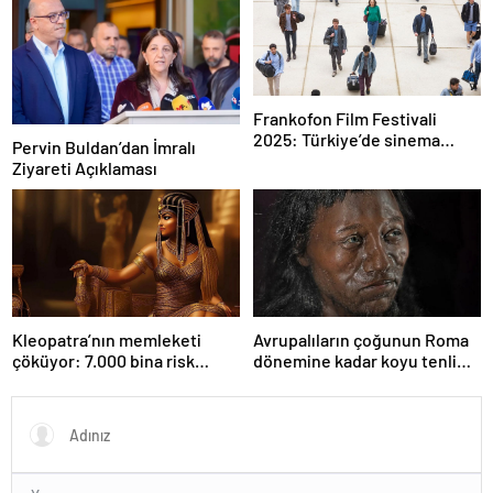
alabaş…
Frankofon Film Festivali
2025: Türkiye’de sinema
Pervin Buldan’dan İmralı
kutlaması başlıyor
Ziyareti Açıklaması
Kleopatra’nın memleketi
Avrupalıların çoğunun Roma
çöküyor: 7.000 bina risk
dönemine kadar koyu tenli
altında
olduğu ortaya çıktı