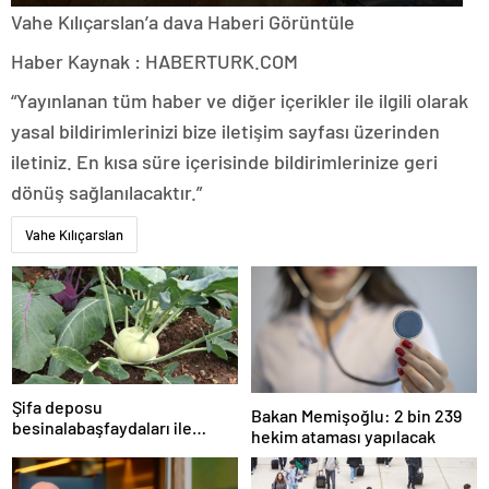
Vahe Kılıçarslan’a dava
Haberi Görüntüle
Haber Kaynak : HABERTURK.COM
“Yayınlanan tüm haber ve diğer içerikler ile ilgili olarak
yasal bildirimlerinizi bize iletişim sayfası üzerinden
iletiniz. En kısa süre içerisinde bildirimlerinize geri
dönüş sağlanılacaktır.”
Vahe Kılıçarslan
Şifa deposu
Bakan Memişoğlu: 2 bin 239
besinalabaşfaydaları ile
hekim ataması yapılacak
şaşırtıyor! İşte kanserden
koruyan mucize besin