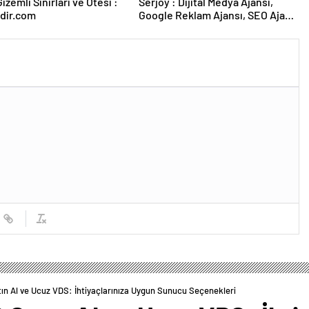
izemli Sınırları ve Ötesi :
Serjoy : Dijital Medya Ajansı,
dir.com
Google Reklam Ajansı, SEO Ajansı
ve Web Tasarım Ajansı
ın Al ve Ucuz VDS: İhtiyaçlarınıza Uygun Sunucu Seçenekleri