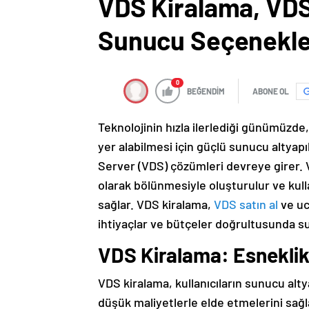
VDS Kiralama, VDS 
Sunucu Seçenekle
0
BEĞENDİM
ABONE OL
Teknolojinin hızla ilerlediği günümüzde, 
yer alabilmesi için güçlü sunucu altyapı
Server (VDS) çözümleri devreye girer. 
olarak bölünmesiyle oluşturulur ve kul
sağlar. VDS kiralama,
VDS satın al
ve ucu
ihtiyaçlar ve bütçeler doğrultusunda s
VDS Kiralama: Esneklik
VDS kiralama, kullanıcıların sunucu alt
düşük maliyetlerle elde etmelerini sağl