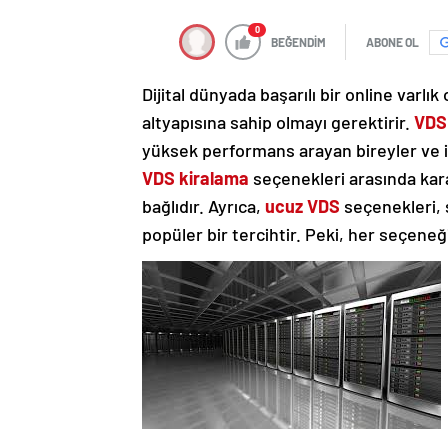
0
BEĞENDİM
ABONE OL
Dijital dünyada başarılı bir online varl
altyapısına sahip olmayı gerektirir.
VDS 
yüksek performans arayan bireyler ve i
VDS kiralama
seçenekleri arasında kara
bağlıdır. Ayrıca,
ucuz VDS
seçenekleri, 
popüler bir tercihtir. Peki, her seçeneğ