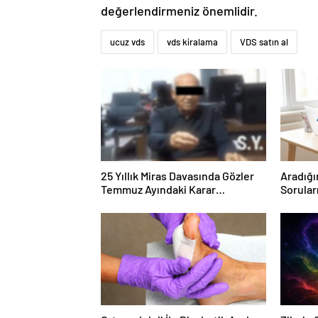
değerlendirmeniz önemlidir.
ucuz vds
vds kiralama
VDS satın al
25 Yıllık Miras Davasında Gözler
Aradığı
Temmuz Ayındaki Karar
Sorular
Duruşmasına Çevrildi
Forumu