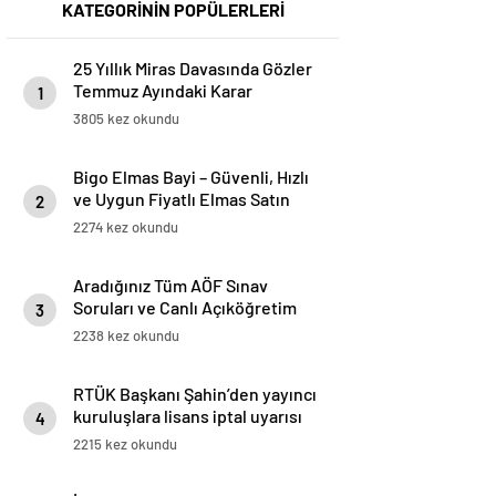
KATEGORİNİN POPÜLERLERİ
25 Yıllık Miras Davasında Gözler
Temmuz Ayındaki Karar
1
Duruşmasına Çevrildi
3805 kez okundu
Bigo Elmas Bayi – Güvenli, Hızlı
ve Uygun Fiyatlı Elmas Satın
2
Almanın Yeni Adresi
2274 kez okundu
Aradığınız Tüm AÖF Sınav
Soruları ve Canlı Açıköğretim
3
Forumu Burada
2238 kez okundu
RTÜK Başkanı Şahin’den yayıncı
kuruluşlara lisans iptal uyarısı
4
2215 kez okundu