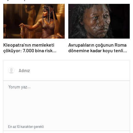
Kleopatra’nın memleketi
Avrupalıların çoğunun Roma
çöküyor: 7.000 bina risk
dönemine kadar koyu tenli
altında
olduğu ortaya çıktı
En az 10 karakter gerekli