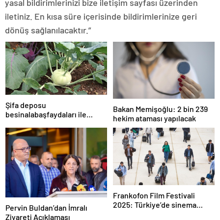
yasal bildirimlerinizi bize iletişim sayfası üzerinden
iletiniz. En kısa süre içerisinde bildirimlerinize geri
dönüş sağlanılacaktır.”
Şifa deposu
Bakan Memişoğlu: 2 bin 239
besinalabaşfaydaları ile
hekim ataması yapılacak
şaşırtıyor! İşte kanserden
koruyan mucize besin
alabaş…
Frankofon Film Festivali
2025: Türkiye’de sinema
Pervin Buldan’dan İmralı
kutlaması başlıyor
Ziyareti Açıklaması