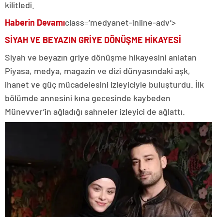
kilitledi.
Haberin Devamı
class=’medyanet-inline-adv’>
SİYAH VE BEYAZIN GRİYE DÖNÜŞME HİKAYESİ
Siyah ve beyazın griye dönüşme hikayesini anlatan
Piyasa, medya, magazin ve dizi dünyasındaki aşk,
ihanet ve güç mücadelesini izleyiciyle buluşturdu. İlk
bölümde annesini kına gecesinde kaybeden
Münevver’in ağladığı sahneler izleyici de ağlattı.