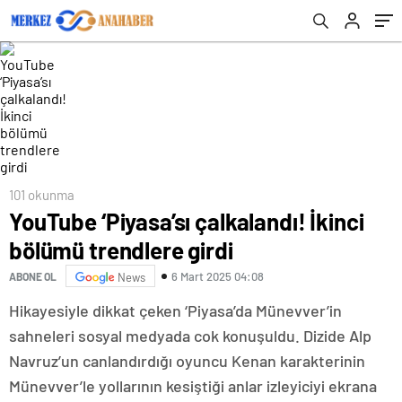
101 okunma
YouTube ‘Piyasa’sı çalkalandı! İkinci
bölümü trendlere girdi
6 Mart 2025 04:08
ABONE OL
News
Hikayesiyle dikkat çeken ‘Piyasa’da Münevver’in
sahneleri sosyal medyada cok konuşuldu. Dizide Alp
Navruz’un canlandırdığı oyuncu Kenan karakterinin
Münevver’le yollarının kesiştiği anlar izleyiciyi ekrana