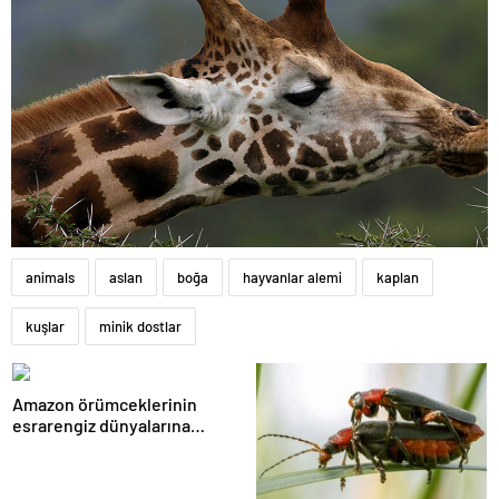
animals
aslan
boğa
hayvanlar alemi
kaplan
kuşlar
minik dostlar
Amazon örümceklerinin
esrarengiz dünyalarına
gitmeye hazır olun.