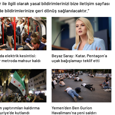
le ilgili olarak yasal bildirimlerinizi bize iletişim sayfası
de bildirimlerinize geri dönüş sağlanılacaktır.”
da elektrik kesintisi:
Beyaz Saray: Katar, Pentagon’a
r metroda mahsur kaldı
uçak bağışlamayı teklif etti
n yaptırımları kaldırma
Yemen’den Ben Gurion
Suriye’de kutlandı
Havalimanı’na yeni saldırı