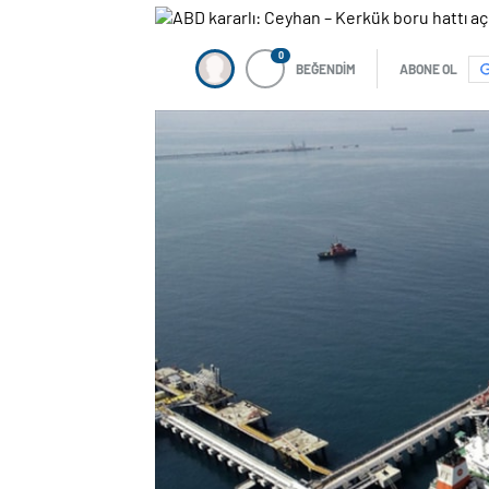
0
BEĞENDİM
ABONE OL