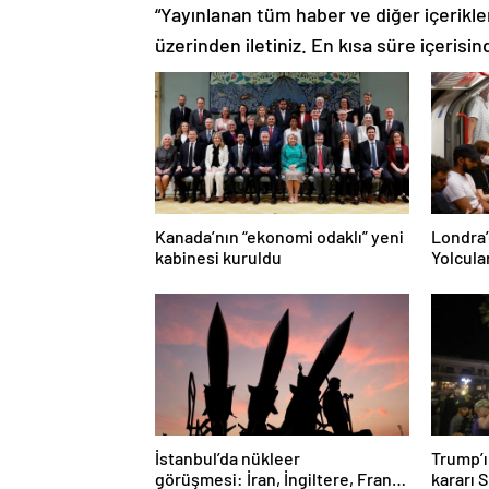
“Yayınlanan tüm haber ve diğer içerikler i
üzerinden iletiniz. En kısa süre içerisin
Kanada’nın “ekonomi odaklı” yeni
Londra’
kabinesi kuruldu
Yolcula
İstanbul’da nükleer
Trump’ı
görüşmesi: İran, İngiltere, Fransa
kararı 