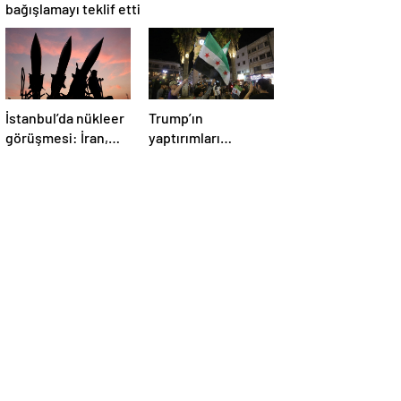
bağışlamayı teklif etti
İstanbul’da nükleer
Trump’ın
görüşmesi: İran,
yaptırımları
İngiltere, Fransa ve
kaldırma kararı
Almanya buluşacak
Suriye’de kutlandı