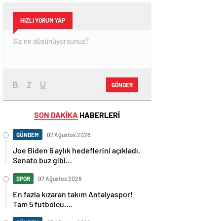
HIZLI YORUM YAP
GÖNDER
SON DAKİKA
HABERLERİ
GÜNDEM
07 Ağustos 2026
Joe Biden 6 aylık hedeflerini açıkladı.
Senato buz gibi…
SPOR
07 Ağustos 2026
En fazla kızaran takım Antalyaspor!
Tam 5 futbolcu….