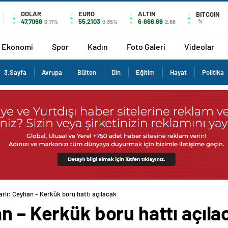
DOLAR
EURO
ALTIN
BITCOIN
47,7098
55,2103
6.666,69
%
0.17%
0.35%
2,68
Ekonomi
Spor
Kadın
Foto Galeri
Videolar
3.Sayfa
Avrupa
Bülten
Din
Eğitim
Hayat
Politika
rlı: Ceyhan – Kerkük boru hattı açılacak
n – Kerkük boru hattı açıla