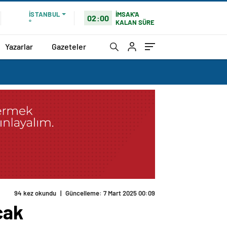
İMSAK'A
İSTANBUL
02:00
KALAN SÜRE
°
Yazarlar
Gazeteler
94 kez okundu
|
Güncelleme: 7 Mart 2025 00:09
cak