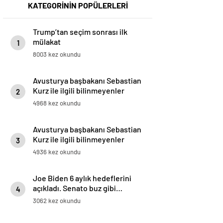
KATEGORİNİN POPÜLERLERİ
Trump’tan seçim sonrası ilk
mülakat
1
8003 kez okundu
Avusturya başbakanı Sebastian
Kurz ile ilgili bilinmeyenler
2
4968 kez okundu
Avusturya başbakanı Sebastian
Kurz ile ilgili bilinmeyenler
3
4936 kez okundu
Joe Biden 6 aylık hedeflerini
açıkladı. Senato buz gibi…
4
3062 kez okundu