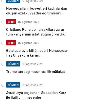
GÜNDEM
07 Ağustos 2026
Norweç silahlı kuvvetleri kadınlardan
oluşan özel kuvvetler eğitimlerini
başlattı.
SPOR
07 Ağustos 2026
Cristiano Ronaldo’nun akıllara zarar
tüm kariyerinin istatistiğini çıkardık !
SPOR
07 Ağustos 2026
Galatasaray’a kötü haber! Monaco’dan
flaş Onyekuru kararı.
GÜNDEM
07 Ağustos 2026
Trump’tan seçim sonrası ilk mülakat
GÜNDEM
07 Ağustos 2026
Avusturya başbakanı Sebastian Kurz
ile ilgili bilinmeyenler