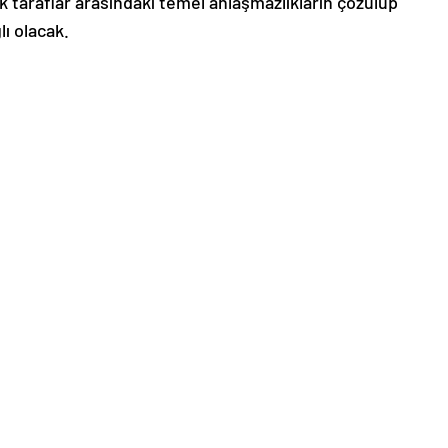
 taraflar arasındaki temel anlaşmazlıkların çözülüp
lı olacak.