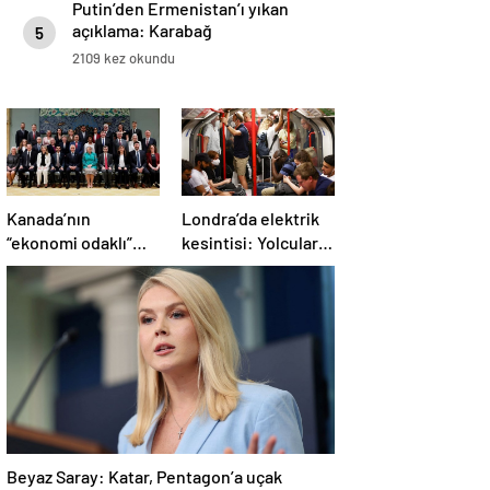
Putin’den Ermenistan’ı yıkan
açıklama: Karabağ
5
Azerbaycan’ın ayrılmaz bir
2109 kez okundu
parçasıdır!
Kanada’nın
Londra’da elektrik
“ekonomi odaklı”
kesintisi: Yolcular
yeni kabinesi
metroda mahsur
kuruldu
kaldı
Beyaz Saray: Katar, Pentagon’a uçak