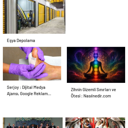
Eşya Depolama
Serjoy : Dijital Medya
Ortopodoloji İle Diyabetik
Zihnin Gizemli Sınırları ve
Ajansı, Google Reklam
Ayak Yarası Tedavisi
Ötesi : Nasılnedir.com
Ajansı, SEO Ajansı ve Web
Tasarım Ajansı