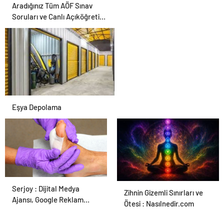
Aradığınız Tüm AÖF Sınav
Soruları ve Canlı Açıköğretim
Forumu Burada
Eşya Depolama
Serjoy : Dijital Medya
Ortopodoloji İle Diyabetik
Zihnin Gizemli Sınırları ve
Ajansı, Google Reklam
Ayak Yarası Tedavisi
Ötesi : Nasılnedir.com
Ajansı, SEO Ajansı ve Web
Tasarım Ajansı