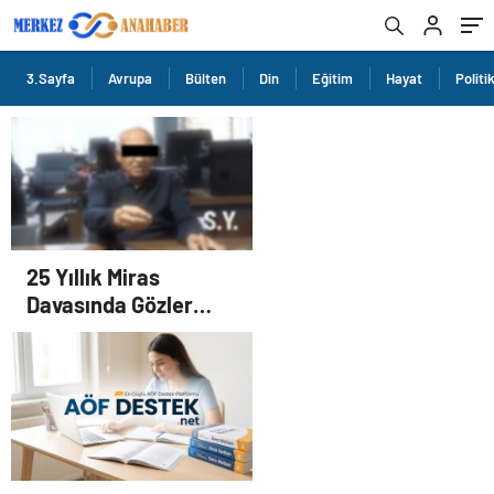
3.Sayfa
Avrupa
Bülten
Din
Eğitim
Hayat
Politi
25 Yıllık Miras
Davasında Gözler
Temmuz Ayındaki
Karar Duruşmasına
Çevrildi