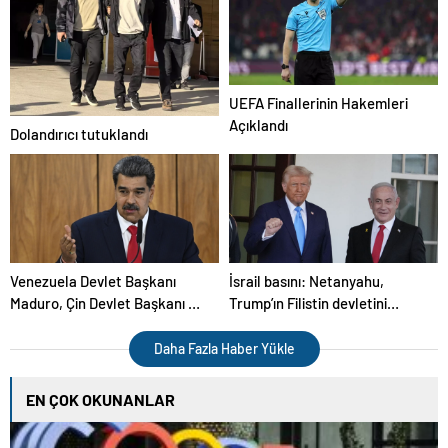
UEFA Finallerinin Hakemleri
Açıklandı
Dolandırıcı tutuklandı
Venezuela Devlet Başkanı
İsrail basını: Netanyahu,
Maduro, Çin Devlet Başkanı Şi
Trump’ın Filistin devletini
ile bir araya geldi
tanıyacağı iddialarını yalanladı
Daha Fazla Haber Yükle
EN ÇOK OKUNANLAR