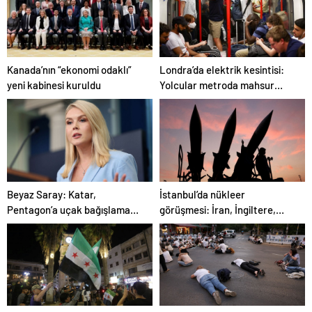
Londra’da elektrik kesintisi:
Kanada’nın “ekonomi odaklı”
Yolcular metroda mahsur
yeni kabinesi kuruldu
kaldı
İstanbul’da nükleer
Beyaz Saray: Katar,
görüşmesi: İran, İngiltere,
Pentagon’a uçak bağışlamayı
Fransa ve Almanya buluşacak
teklif etti