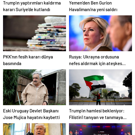
Trump’ın yaptırımları kaldırma
Yemen’den Ben Gurion
kararı Suriye’de kutlandı
Havalimanı’na yeni saldırı
PKK’nın fesih kararı dünya
Rusya: Ukrayna ordusuna
basınında
nefes aldırmak için ateşkes
istiyorlar
Eski Uruguay Devlet Başkanı
Trump’ın hamlesi bekleniyor:
Jose Mujica hayatını kaybetti
Filistin’i tanıyan ve tanımayan
ülkeler hangileri?