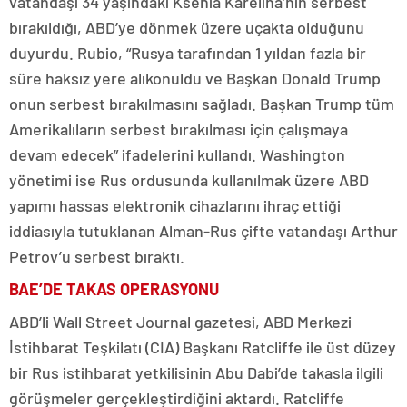
vatandaşı 34 yaşındaki Ksenia Karelina’nın serbest
bırakıldığı, ABD’ye dönmek üzere uçakta olduğunu
duyurdu. Rubio, “Rusya tarafından 1 yıldan fazla bir
süre haksız yere alıkonuldu ve Başkan Donald Trump
onun serbest bırakılmasını sağladı. Başkan Trump tüm
Amerikalıların serbest bırakılması için çalışmaya
devam edecek” ifadelerini kullandı. Washington
yönetimi ise Rus ordusunda kullanılmak üzere ABD
yapımı hassas elektronik cihazlarını ihraç ettiği
iddiasıyla tutuklanan Alman-Rus çifte vatandaşı Arthur
Petrov’u serbest bıraktı.
BAE’DE TAKAS OPERASYONU
ABD’li Wall Street Journal gazetesi, ABD Merkezi
İstihbarat Teşkilatı (CIA) Başkanı Ratcliffe ile üst düzey
bir Rus istihbarat yetkilisinin Abu Dabi’de takasla ilgili
görüşmeler gerçekleştirdiğini aktardı. Ratcliffe