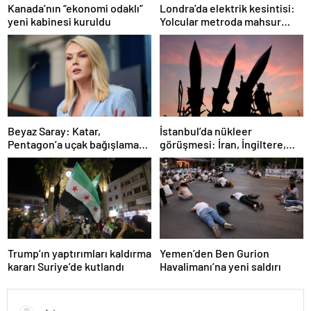
Londra’da elektrik kesintisi:
Kanada’nın “ekonomi odaklı”
Yolcular metroda mahsur
yeni kabinesi kuruldu
kaldı
İstanbul’da nükleer
Beyaz Saray: Katar,
görüşmesi: İran, İngiltere,
Pentagon’a uçak bağışlamayı
Fransa ve Almanya buluşacak
teklif etti
Trump’ın yaptırımları kaldırma
Yemen’den Ben Gurion
kararı Suriye’de kutlandı
Havalimanı’na yeni saldırı