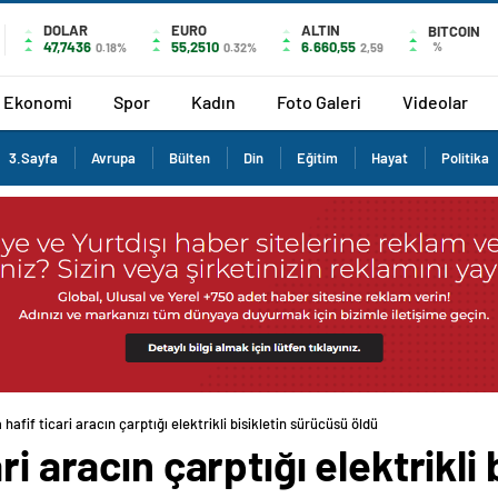
DOLAR
EURO
ALTIN
BITCOIN
47,7436
55,2510
6.660,55
%
0.18%
0.32%
2,59
Ekonomi
Spor
Kadın
Foto Galeri
Videolar
3.Sayfa
Avrupa
Bülten
Din
Eğitim
Hayat
Politika
hafif ticari aracın çarptığı elektrikli bisikletin sürücüsü öldü
ri aracın çarptığı elektrikli