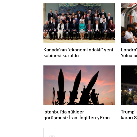
Kanada’nın “ekonomi odaklı” yeni
Londra’
kabinesi kuruldu
Yolcula
İstanbul’da nükleer
Trump’ı
görüşmesi: İran, İngiltere, Fransa
kararı 
ve Almanya buluşacak