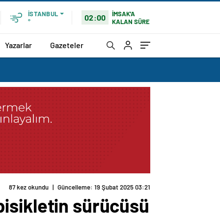
İMSAK'A
İSTANBUL
02:00
KALAN SÜRE
°
Yazarlar
Gazeteler
87 kez okundu
|
Güncelleme: 19 Şubat 2025 03:21
 bisikletin sürücüsü