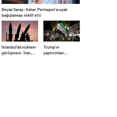
Beyaz Saray: Katar, Pentagon’a uçak
bağışlamayı teklif etti
İstanbul’da nükleer
Trump’ın
görüşmesi: İran,
yaptırımları
İngiltere, Fransa ve
kaldırma kararı
Almanya buluşacak
Suriye’de kutlandı