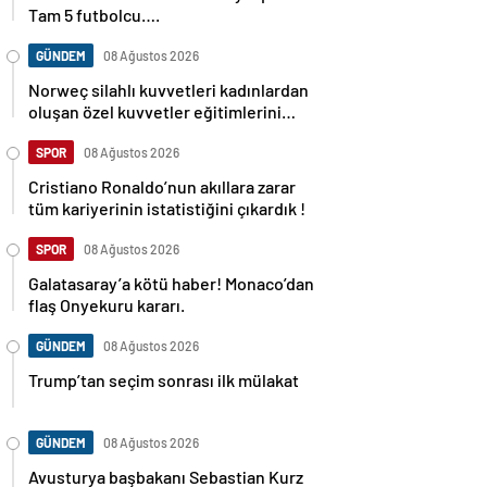
Tam 5 futbolcu….
GÜNDEM
08 Ağustos 2026
Norweç silahlı kuvvetleri kadınlardan
oluşan özel kuvvetler eğitimlerini
başlattı.
SPOR
08 Ağustos 2026
Cristiano Ronaldo’nun akıllara zarar
tüm kariyerinin istatistiğini çıkardık !
SPOR
08 Ağustos 2026
Galatasaray’a kötü haber! Monaco’dan
flaş Onyekuru kararı.
GÜNDEM
08 Ağustos 2026
Trump’tan seçim sonrası ilk mülakat
GÜNDEM
08 Ağustos 2026
Avusturya başbakanı Sebastian Kurz