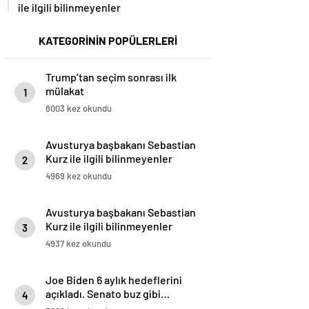
ile ilgili bilinmeyenler
KATEGORİNİN POPÜLERLERİ
Trump’tan seçim sonrası ilk
mülakat
1
8003 kez okundu
Avusturya başbakanı Sebastian
Kurz ile ilgili bilinmeyenler
2
4969 kez okundu
Avusturya başbakanı Sebastian
Kurz ile ilgili bilinmeyenler
3
4937 kez okundu
Joe Biden 6 aylık hedeflerini
açıkladı. Senato buz gibi…
4