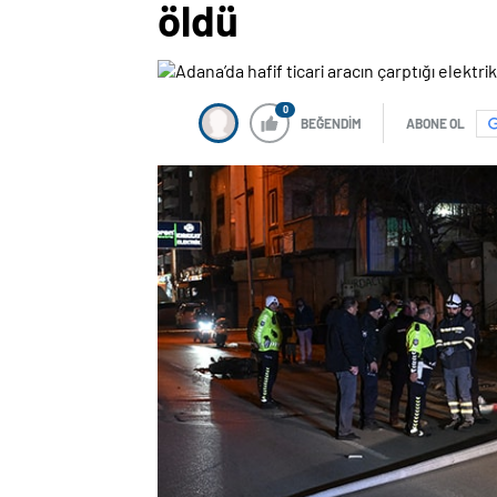
öldü
0
BEĞENDİM
ABONE OL