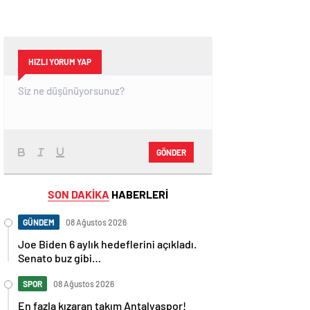
HIZLI YORUM YAP
GÖNDER
SON DAKİKA
HABERLERİ
GÜNDEM
08 Ağustos 2026
Joe Biden 6 aylık hedeflerini açıkladı.
Senato buz gibi…
SPOR
08 Ağustos 2026
En fazla kızaran takım Antalyaspor!