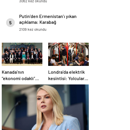
3062 kez okundu
Putin’den Ermenistan’ı yıkan
açıklama: Karabağ
5
Azerbaycan’ın ayrılmaz bir
2109 kez okundu
parçasıdır!
Kanada’nın
Londra’da elektrik
“ekonomi odaklı”
kesintisi: Yolcular
yeni kabinesi
metroda mahsur
kuruldu
kaldı