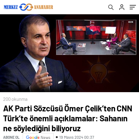
söylediğini biliyoruz
200 okunma
AK Parti Sözcüsü Ömer Çelik’ten CNN
Türk’te önemli açıklamalar: Sahanın
ne söylediğini biliyoruz
19 Mayıs 2024 00:37
ABONE OL
News