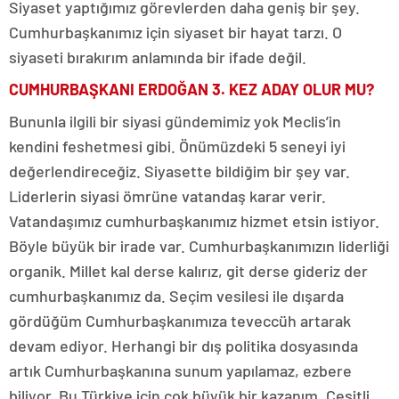
Siyaset yaptığımız görevlerden daha geniş bir şey.
Cumhurbaşkanımız için siyaset bir hayat tarzı. O
siyaseti bırakırım anlamında bir ifade değil.
CUMHURBAŞKANI ERDOĞAN 3. KEZ ADAY OLUR MU?
Bununla ilgili bir siyasi gündemimiz yok Meclis’in
kendini feshetmesi gibi. Önümüzdeki 5 seneyi iyi
değerlendireceğiz. Siyasette bildiğim bir şey var.
Liderlerin siyasi ömrüne vatandaş karar verir.
Vatandaşımız cumhurbaşkanımız hizmet etsin istiyor.
Böyle büyük bir irade var. Cumhurbaşkanımızın liderliği
organik. Millet kal derse kalırız, git derse gideriz der
cumhurbaşkanımız da. Seçim vesilesi ile dışarda
gördüğüm Cumhurbaşkanımıza teveccüh artarak
devam ediyor. Herhangi bir dış politika dosyasında
artık Cumhurbaşkanına sunum yapılamaz, ezbere
biliyor. Bu Türkiye için çok büyük bir kazanım. Çeşitli