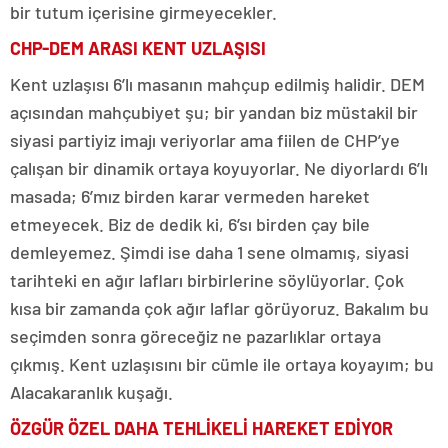
bir tutum içerisine girmeyecekler.
CHP-DEM ARASI KENT UZLAŞISI
Kent uzlaşısı 6’lı masanın mahçup edilmiş halidir. DEM
açısından mahçubiyet şu; bir yandan biz müstakil bir
siyasi partiyiz imajı veriyorlar ama fiilen de CHP’ye
çalışan bir dinamik ortaya koyuyorlar. Ne diyorlardı 6’lı
masada; 6’mız birden karar vermeden hareket
etmeyecek. Biz de dedik ki, 6’sı birden çay bile
demleyemez. Şimdi ise daha 1 sene olmamış, siyasi
tarihteki en ağır lafları birbirlerine söylüyorlar. Çok
kısa bir zamanda çok ağır laflar görüyoruz. Bakalım bu
seçimden sonra göreceğiz ne pazarlıklar ortaya
çıkmış. Kent uzlaşısını bir cümle ile ortaya koyayım; bu
Alacakaranlık kuşağı.
ÖZGÜR ÖZEL DAHA TEHLİKELİ HAREKET EDİYOR