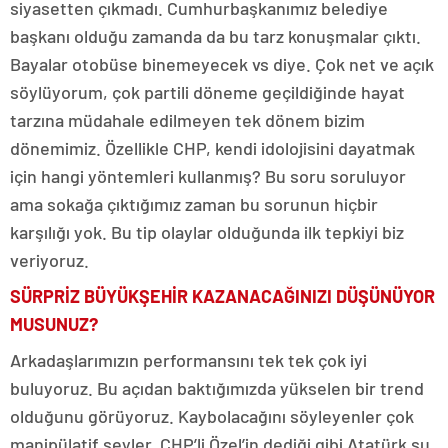
siyasetten çıkmadı. Cumhurbaşkanımız belediye
başkanı olduğu zamanda da bu tarz konuşmalar çıktı.
Bayalar otobüse binemeyecek vs diye. Çok net ve açık
söylüyorum, çok partili döneme geçildiğinde hayat
tarzına müdahale edilmeyen tek dönem bizim
dönemimiz. Özellikle CHP, kendi idolojisini dayatmak
için hangi yöntemleri kullanmış? Bu soru soruluyor
ama sokağa çıktığımız zaman bu sorunun hiçbir
karşılığı yok. Bu tip olaylar olduğunda ilk tepkiyi biz
veriyoruz.
SÜRPRİZ BÜYÜKŞEHİR KAZANACAĞINIZI DÜŞÜNÜYOR
MUSUNUZ?
Arkadaşlarımızın performansını tek tek çok iyi
buluyoruz. Bu açıdan baktığımızda yükselen bir trend
olduğunu görüyoruz. Kaybolacağını söyleyenler çok
manipülatif şeyler. CHP’li Özel’in dediği gibi Atatürk şu,