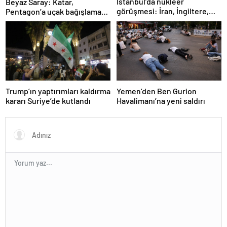
İstanbul’da nükleer
Beyaz Saray: Katar,
görüşmesi: İran, İngiltere,
Pentagon’a uçak bağışlamayı
Fransa ve Almanya buluşacak
teklif etti
Trump’ın yaptırımları kaldırma
Yemen’den Ben Gurion
kararı Suriye’de kutlandı
Havalimanı’na yeni saldırı