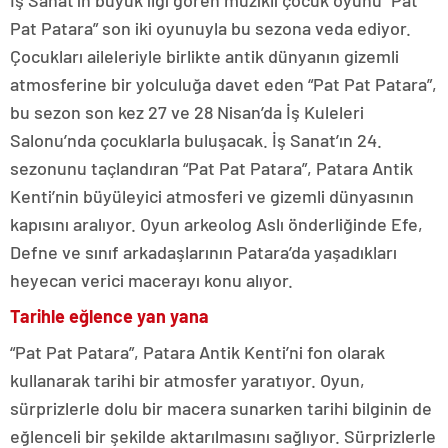
İş Sanat’ın büyük ilgi gören müzikli çocuk oyunu “Pat
Pat Patara” son iki oyunuyla bu sezona veda ediyor.
Çocukları aileleriyle birlikte antik dünyanın gizemli
atmosferine bir yolculuğa davet eden “Pat Pat Patara”,
bu sezon son kez 27 ve 28 Nisan’da İş Kuleleri
Salonu’nda çocuklarla buluşacak. İş Sanat’ın 24.
sezonunu taçlandıran “Pat Pat Patara”, Patara Antik
Kenti’nin büyüleyici atmosferi ve gizemli dünyasının
kapısını aralıyor. Oyun arkeolog Aslı önderliğinde Efe,
Defne ve sınıf arkadaşlarının Patara’da yaşadıkları
heyecan verici macerayı konu alıyor.
Tarihle eğlence yan yana
“Pat Pat Patara”, Patara Antik Kenti’ni fon olarak
kullanarak tarihi bir atmosfer yaratıyor. Oyun,
sürprizlerle dolu bir macera sunarken tarihi bilginin de
eğlenceli bir şekilde aktarılmasını sağlıyor. Sürprizlerle