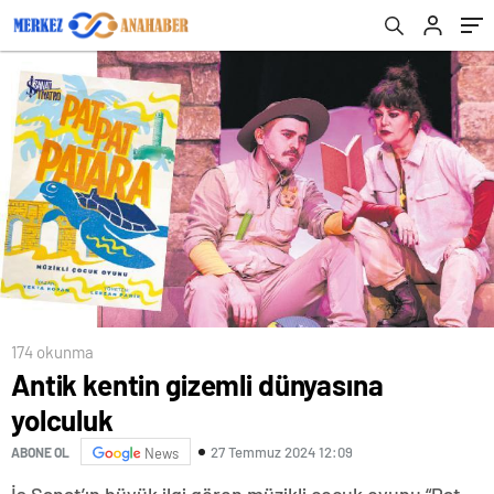
174 okunma
Antik kentin gizemli dünyasına
yolculuk
27 Temmuz 2024 12:09
ABONE OL
News