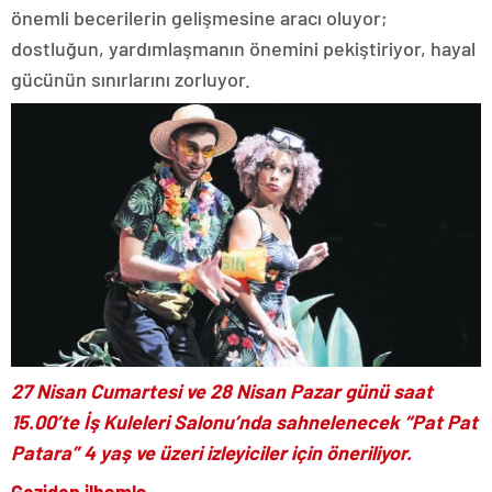
önemli becerilerin gelişmesine aracı oluyor;
dostluğun, yardımlaşmanın önemini pekiştiriyor, hayal
gücünün sınırlarını zorluyor.
27 Nisan Cumartesi ve 28 Nisan Pazar günü saat
15.00’te İş Kuleleri Salonu’nda sahnelenecek “Pat Pat
Patara” 4 yaş ve üzeri izleyiciler için öneriliyor.
Geziden ilhamla