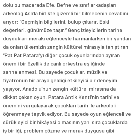
dolu bu macerada Efe, Defne ve sınıf arkadaşları,
arkeolog Aslı’la birlikte gizemli bir bilmecenin cevabını
arıyor: “Geçmişin bilgilerini, bulup çıkarır. Eski
değerleri, günümüze taşır.” Genç izleyicilerin tarihe
duydukları merakı eğlenceyle harmanlarken bir yandan
da onları ülkemizin zengin kültürel mirasıyla tanıştıran
“Pat Pat Patara”yı diğer çocuk oyunlarından ayıran
önemli bir özellik de canlı orkestra eşliğinde
sahnelenmesi. Bu sayede çocuklar, müzik ve
tiyatronun bir araya geldiği etkileyici bir deneyim
yaşıyor. Anadolu’nun zengin kültürel mirasına da
dikkat çeken oyun, Patara Antik Kenti’nin tarihî ve
önemini vurgulayarak çocukları tarih ile arkeoloji
öğrenmeye teşvik ediyor. Bu sayede oyun eğlenceli ve
sürükleyici bir hikâyesi olmasının yanı sıra çocuklarda
iş birliği, problem çözme ve merak duygusu gibi