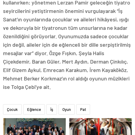
kullanırken; yönetmen Lerzan Pamir geleceğin tiyatro
seyircilerini yetiştirmenin önemini vurgulayarak “İş
Sanat’ın oyunlarında çocuklar ve aileleri hikâyesi, ışığı
ve dekoruyla bir tiyatronun tüm unsurlarına ne kadar
özenildiğini görüyorlar. Oyunumuzda sadece çocuklar
için değil, aileler için de eğlenceli bir dille serpiştirilmiş
mesajlar var” diyor. Özge Fışkın, Şeyla Halis
Çiçekdemir, Baran Güler, Mert Aydın, Derman Çinkılıç,
Elif Gizem Aykul, Emrecan Karakum, İrem Kayakököz,
Mehmet Berker Korkmaz’ın rol aldığı oyunun müzikleri
ise Tolga Çebi’ye ait.
Çocuk
Eğlence
İş
Oyun
Pat