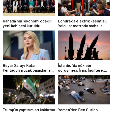
Londra’da elektrik kesintisi:
Kanada’nın “ekonomi odaklı”
Yolcular metroda mahsur
yeni kabinesi kuruldu
kaldı
İstanbul’da nükleer
Beyaz Saray: Katar,
görüşmesi: İran, İngiltere,
Pentagon’a uçak bağışlamayı
Fransa ve Almanya buluşacak
teklif etti
Trump’ın yaptırımları kaldırma
Yemen’den Ben Gurion