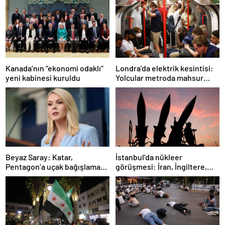
Londra’da elektrik kesintisi:
Kanada’nın “ekonomi odaklı”
Yolcular metroda mahsur
yeni kabinesi kuruldu
kaldı
İstanbul’da nükleer
Beyaz Saray: Katar,
görüşmesi: İran, İngiltere,
Pentagon’a uçak bağışlamayı
Fransa ve Almanya buluşacak
teklif etti