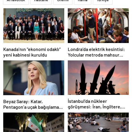
Londra’da elektrik kesintisi:
Kanada’nın “ekonomi odaklı”
Yolcular metroda mahsur
yeni kabinesi kuruldu
kaldı
İstanbul’da nükleer
Beyaz Saray: Katar,
görüşmesi: İran, İngiltere,
Pentagon’a uçak bağışlamayı
Fransa ve Almanya buluşacak
teklif etti