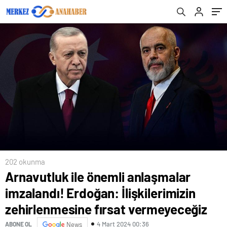
fırsat vermeyeceğiz
202 okunma
Arnavutluk ile önemli anlaşmalar
imzalandı! Erdoğan: İlişkilerimizin
zehirlenmesine fırsat vermeyeceğiz
4 Mart 2024 00:36
ABONE OL
News