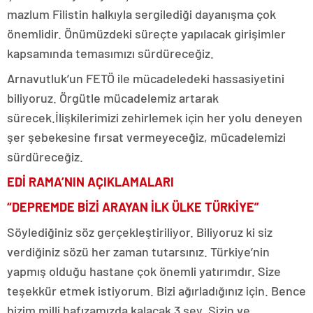
mazlum Filistin halkıyla sergilediği dayanışma çok
önemlidir. Önümüzdeki süreçte yapılacak girişimler
kapsamında temasımızı sürdüreceğiz.
Arnavutluk’un FETÖ ile mücadeledeki hassasiyetini
biliyoruz. Örgütle mücadelemiz artarak
sürecek.İlişkilerimizi zehirlemek için her yolu deneyen
şer şebekesine fırsat vermeyeceğiz, mücadelemizi
sürdüreceğiz.
EDİ RAMA’NIN AÇIKLAMALARI
“DEPREMDE BİZİ ARAYAN İLK ÜLKE TÜRKİYE”
Söylediğiniz söz gerçekleştiriliyor. Biliyoruz ki siz
verdiğiniz sözü her zaman tutarsınız. Türkiye’nin
yapmış olduğu hastane çok önemli yatırımdır. Size
teşekkür etmek istiyorum. Bizi ağırladığınız için. Bence
bizim milli hafızamızda kalacak 3 şey. Sizin ve