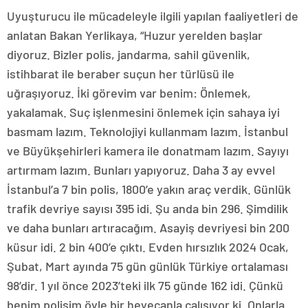
Uyuşturucu ile mücadeleyle ilgili yapılan faaliyetleri de
anlatan Bakan Yerlikaya, “Huzur yerelden başlar
diyoruz. Bizler polis, jandarma, sahil güvenlik,
istihbarat ile beraber suçun her türlüsü ile
uğraşıyoruz. İki görevim var benim: Önlemek,
yakalamak. Suç işlenmesini önlemek için sahaya iyi
basmam lazım. Teknolojiyi kullanmam lazım. İstanbul
ve Büyükşehirleri kamera ile donatmam lazım. Sayıyı
artırmam lazım. Bunları yapıyoruz. Daha 3 ay evvel
İstanbul’a 7 bin polis, 1800’e yakın araç verdik. Günlük
trafik devriye sayısı 395 idi. Şu anda bin 296. Şimdilik
ve daha bunları artıracağım. Asayiş devriyesi bin 200
küsur idi. 2 bin 400’e çıktı. Evden hırsızlık 2024 Ocak,
Şubat, Mart ayında 75 gün günlük Türkiye ortalaması
98’dir. 1 yıl önce 2023’teki ilk 75 günde 162 idi. Çünkü
benim polisim öyle bir heyecanla çalışıyor ki. Onlarla