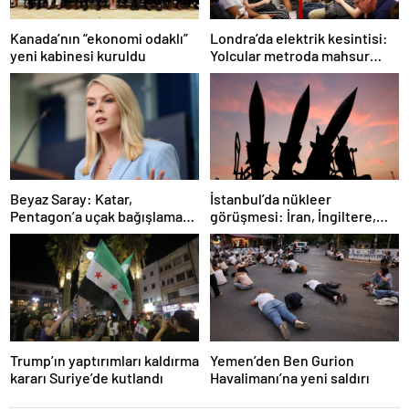
Londra’da elektrik kesintisi:
Kanada’nın “ekonomi odaklı”
Yolcular metroda mahsur
yeni kabinesi kuruldu
kaldı
İstanbul’da nükleer
Beyaz Saray: Katar,
görüşmesi: İran, İngiltere,
Pentagon’a uçak bağışlamayı
Fransa ve Almanya buluşacak
teklif etti
Trump’ın yaptırımları kaldırma
Yemen’den Ben Gurion
kararı Suriye’de kutlandı
Havalimanı’na yeni saldırı