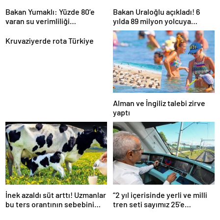
Bakan Yumaklı: Yüzde 80’e
Bakan Uraloğlu açıkladı! 6
varan su verimliliği
yılda 89 milyon yolcuya
sağlayabiliriz
hizmet verdi
Kruvaziyerde rota Türkiye
Alman ve İngiliz talebi zirve
yaptı
İnek azaldı süt arttı! Uzmanlar
“2 yıl içerisinde yerli ve milli
bu ters orantının sebebini
tren seti sayımız 25’e
açıkladı
ulaşacak”