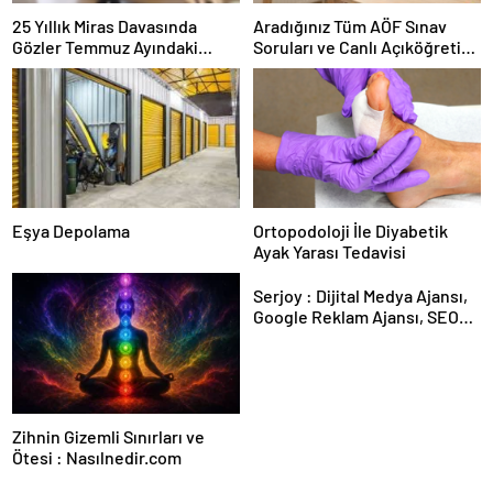
25 Yıllık Miras Davasında
Aradığınız Tüm AÖF Sınav
Gözler Temmuz Ayındaki
Soruları ve Canlı Açıköğretim
Karar Duruşmasına Çevrildi
Forumu Burada
Eşya Depolama
Ortopodoloji İle Diyabetik
Ayak Yarası Tedavisi
Serjoy : Dijital Medya Ajansı,
Google Reklam Ajansı, SEO
Ajansı ve Web Tasarım Ajansı
Zihnin Gizemli Sınırları ve
Ötesi : Nasılnedir.com