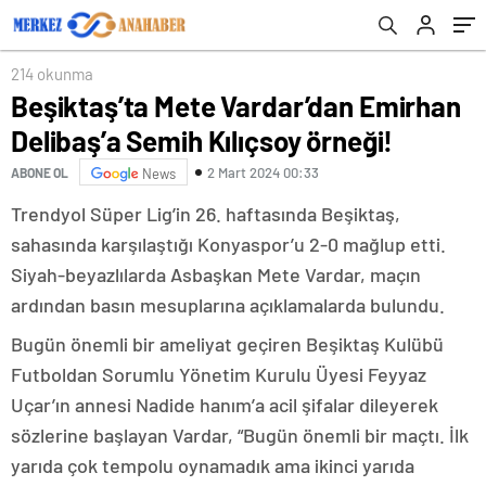
214 okunma
Beşiktaş’ta Mete Vardar’dan Emirhan
Delibaş’a Semih Kılıçsoy örneği!
2 Mart 2024 00:33
ABONE OL
News
Trendyol Süper Lig’in 26. haftasında Beşiktaş,
sahasında karşılaştığı Konyaspor’u 2-0 mağlup etti.
Siyah-beyazlılarda Asbaşkan Mete Vardar, maçın
ardından basın mesuplarına açıklamalarda bulundu.
Bugün önemli bir ameliyat geçiren Beşiktaş Kulübü
Futboldan Sorumlu Yönetim Kurulu Üyesi Feyyaz
Uçar’ın annesi Nadide hanım’a acil şifalar dileyerek
sözlerine başlayan Vardar, “Bugün önemli bir maçtı. İlk
yarıda çok tempolu oynamadık ama ikinci yarıda