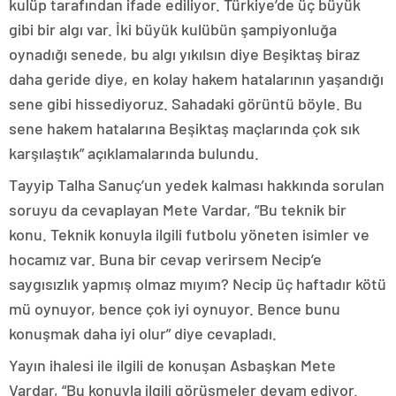
kulüp tarafından ifade ediliyor. Türkiye’de üç büyük
gibi bir algı var. İki büyük kulübün şampiyonluğa
oynadığı senede, bu algı yıkılsın diye Beşiktaş biraz
daha geride diye, en kolay hakem hatalarının yaşandığı
sene gibi hissediyoruz. Sahadaki görüntü böyle. Bu
sene hakem hatalarına Beşiktaş maçlarında çok sık
karşılaştık” açıklamalarında bulundu.
Tayyip Talha Sanuç’un yedek kalması hakkında sorulan
soruyu da cevaplayan Mete Vardar, “Bu teknik bir
konu. Teknik konuyla ilgili futbolu yöneten isimler ve
hocamız var. Buna bir cevap verirsem Necip’e
saygısızlık yapmış olmaz mıyım? Necip üç haftadır kötü
mü oynuyor, bence çok iyi oynuyor. Bence bunu
konuşmak daha iyi olur” diye cevapladı.
Yayın ihalesi ile ilgili de konuşan Asbaşkan Mete
Vardar, “Bu konuyla ilgili görüşmeler devam ediyor.