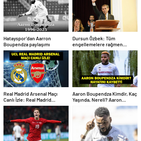
Hatayspor’dan Aarron
Dursun Özbek: Tüm
Boupendza paylaşımı
engellemelere rağmen
hedefimize ilerliyoruz
Real Madrid Arsenal Maçı
Aaron Boupendza Kimdir, Kaç
Canlı İzle: Real Madrid
Yaşında, Nereli? Aaron
Arsenal Maçı Hangi Kanalda?
Boupendza neden öldü?
Real Madrid Arsenal Maçı Ne
Süper Lig’in eski gol kralı
Zaman, Saat Kaçta? İşte Maç
hayatını kaybetti!
Kadrosu