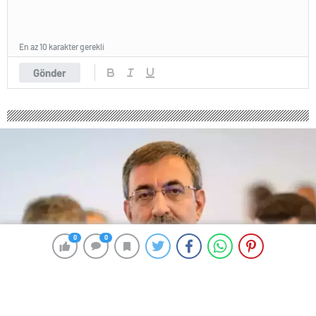
En az 10 karakter gerekli
Gönder
0
0
0
0