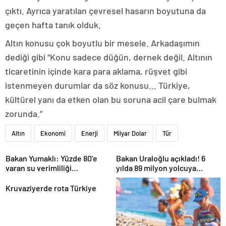
çıktı. Ayrıca yaratılan çevresel hasarın boyutuna da
geçen hafta tanık olduk.
Altın konusu çok boyutlu bir mesele. Arkadaşımın
dediği gibi “Konu sadece düğün, dernek değil. Altının
ticaretinin içinde kara para aklama, rüşvet gibi
istenmeyen durumlar da söz konusu… Türkiye,
kültürel yanı da etken olan bu soruna acil çare bulmak
zorunda.”
Altın
Ekonomi
Enerji
Milyar Dolar
Tür
Bakan Yumaklı: Yüzde 80’e
Bakan Uraloğlu açıkladı! 6
varan su verimliliği
yılda 89 milyon yolcuya
sağlayabiliriz
hizmet verdi
Kruvaziyerde rota Türkiye