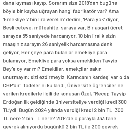
dana kıyması kayıp. Sorarım size 2018’den bugüne
böyle bir kayba uğrayan hangi fabrikatör var? Ama
‘Emekliye 7 bin lira verelim’ dedim. ‘Para yok’ diyor.
Beşli çeteye, müteahite, saraya var. Bir asgari ücret
sarayda 55 saniyede harcanıyor. 10 bin liralık sizin
maaşınız sarayın 26 saniyelik harcamasına denk
geliyor. Her şeye para bulanlar emekliye para
bulamıyor. Emekliye para yoksa emekliden Tayyip
Bey’e oy var mı? Emekliler, emekçiler sakın
unutmayın; sizi ezdirmeyiz. Karıncanın kardeşi var o da
CHP’dir” ifadelerini kullandı. Üniversite öğrencilerine
verilen kredilerle ilgili de konuşan Özel, “Recep Tayyip
Erdoğan ilk geldiğinde üniversiteliye verdiği kredi 300
TL’ydi. Bugün 2024 yılında verdiği kredi 2 bin TL. 300
TL nere 2 bin TL nere? 2014’de o parayla 333 tane
gevrek alınıyordu bugünkü 2 bin TL ile 200 gevrek