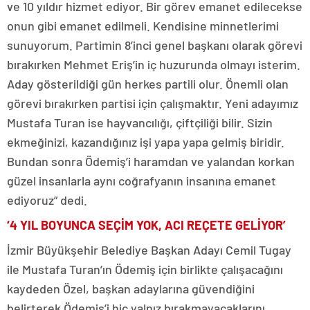
ve 10 yıldır hizmet ediyor. Bir görev emanet edilecekse
onun gibi emanet edilmeli. Kendisine minnetlerimi
sunuyorum. Partimin 8’inci genel başkanı olarak görevi
bırakırken Mehmet Eriş’in iç huzurunda olmayı isterim.
Aday gösterildiği gün herkes partili olur. Önemli olan
görevi bırakırken partisi için çalışmaktır. Yeni adayımız
Mustafa Turan ise hayvancılığı, çiftçiliği bilir. Sizin
ekmeğinizi, kazandığınız işi yapa yapa gelmiş biridir.
Bundan sonra Ödemiş’i haramdan ve yalandan korkan
güzel insanlarla aynı coğrafyanın insanına emanet
ediyoruz” dedi.
‘4 YIL BOYUNCA SEÇİM YOK, ACI REÇETE GELİYOR’
İzmir Büyükşehir Belediye Başkan Adayı Cemil Tugay
ile Mustafa Turan’ın Ödemiş için birlikte çalışacağını
kaydeden Özel, başkan adaylarına güvendiğini
belirterek Ödemiş’i hiç yalnız bırakmayacaklarını