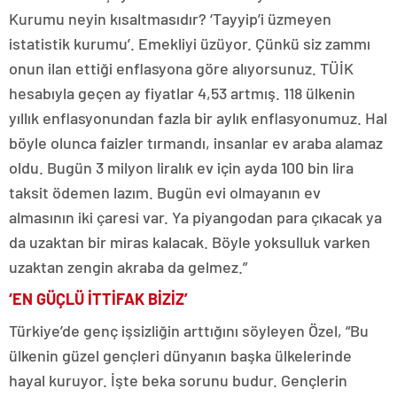
Kurumu neyin kısaltmasıdır? ‘Tayyip’i üzmeyen
istatistik kurumu’. Emekliyi üzüyor. Çünkü siz zammı
onun ilan ettiği enflasyona göre alıyorsunuz. TÜİK
hesabıyla geçen ay fiyatlar 4,53 artmış. 118 ülkenin
yıllık enflasyonundan fazla bir aylık enflasyonumuz. Hal
böyle olunca faizler tırmandı, insanlar ev araba alamaz
oldu. Bugün 3 milyon liralık ev için ayda 100 bin lira
taksit ödemen lazım. Bugün evi olmayanın ev
almasının iki çaresi var. Ya piyangodan para çıkacak ya
da uzaktan bir miras kalacak. Böyle yoksulluk varken
uzaktan zengin akraba da gelmez.”
‘EN GÜÇLÜ İTTİFAK BİZİZ’
Türkiye’de genç işsizliğin arttığını söyleyen Özel, “Bu
ülkenin güzel gençleri dünyanın başka ülkelerinde
hayal kuruyor. İşte beka sorunu budur. Gençlerin