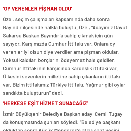
‘OY VERENLER PİŞMAN OLDU’
Özel, seçim çalışmaları kapsamında daha sonra
Bayındır ilçesinde halkla buluştu. Özel, “Adayımız Davut
Sakarsu Başkan Bayındır’a sahip çıkmak için gün
sayıyor. Karşımızda Cumhur İttifakı var. Onlara oy
verenler iyi olsun diye verdiler ama pişman oldular.
Yoksul kaldılar, borçlarını ödeyemez hale geldiler.
Cumhur İttifakı’nın karşısında kardeşlik ittifakı var.
Ülkesini sevenlerin milletine sahip çıkanların ittifakı
var. Bizim ittifakımız Türkiye ittifakı. Yağmur gibi oyları
sandıkta buluşturun” dedi.
‘HERKESE EŞİT HİZMET SUNACAĞIZ’
İzmir Büyükşehir Belediye Başkan adayı Cemil Tugay
da konuşmasında şunları söyledi: “Belediye başkanı
olduktan sonra Küçük Menderes’e atlas şantiyesini