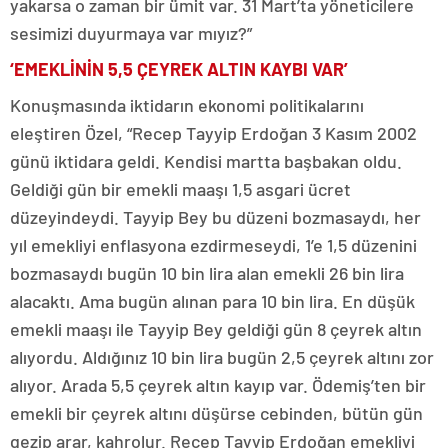
yakarsa o zaman bir ümit var. 31 Mart’ta yöneticilere
sesimizi duyurmaya var mıyız?”
‘EMEKLİNİN 5,5 ÇEYREK ALTIN KAYBI VAR’
Konuşmasında iktidarın ekonomi politikalarını
eleştiren Özel, “Recep Tayyip Erdoğan 3 Kasım 2002
günü iktidara geldi. Kendisi martta başbakan oldu.
Geldiği gün bir emekli maaşı 1,5 asgari ücret
düzeyindeydi. Tayyip Bey bu düzeni bozmasaydı, her
yıl emekliyi enflasyona ezdirmeseydi, 1’e 1,5 düzenini
bozmasaydı bugün 10 bin lira alan emekli 26 bin lira
alacaktı. Ama bugün alınan para 10 bin lira. En düşük
emekli maaşı ile Tayyip Bey geldiği gün 8 çeyrek altın
alıyordu. Aldığınız 10 bin lira bugün 2,5 çeyrek altını zor
alıyor. Arada 5,5 çeyrek altın kayıp var. Ödemiş’ten bir
emekli bir çeyrek altını düşürse cebinden, bütün gün
gezip arar, kahrolur. Recep Tayyip Erdoğan emekliyi