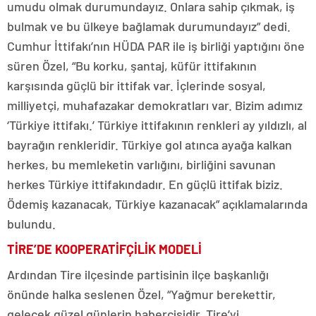
umudu olmak durumundayız. Onlara sahip çıkmak, iş
bulmak ve bu ülkeye bağlamak durumundayız” dedi.
Cumhur İttifakı’nın HÜDA PAR ile iş birliği yaptığını öne
süren Özel, “Bu korku, şantaj, küfür ittifakının
karşısında güçlü bir ittifak var. İçlerinde sosyal,
milliyetçi, muhafazakar demokratları var. Bizim adımız
‘Türkiye ittifakı.’ Türkiye ittifakının renkleri ay yıldızlı, al
bayrağın renkleridir. Türkiye gol atınca ayağa kalkan
herkes, bu memleketin varlığını, birliğini savunan
herkes Türkiye ittifakındadır. En güçlü ittifak biziz.
Ödemiş kazanacak, Türkiye kazanacak” açıklamalarında
bulundu.
TİRE’DE KOOPERATİFÇİLİK MODELİ
Ardından Tire ilçesinde partisinin ilçe başkanlığı
önünde halka seslenen Özel, “Yağmur berekettir,
gelecek güzel günlerin habercisidir. Tire’yi