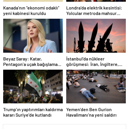
Londra’da elektrik kesintisi:
Kanada’nın “ekonomi odaklı”
Yolcular metroda mahsur
yeni kabinesi kuruldu
kaldı
İstanbul’da nükleer
Beyaz Saray: Katar,
görüşmesi: İran, İngiltere,
Pentagon’a uçak bağışlamayı
Fransa ve Almanya buluşacak
teklif etti
Trump’ın yaptırımları kaldırma
Yemen’den Ben Gurion
kararı Suriye’de kutlandı
Havalimanı’na yeni saldırı