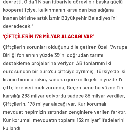
devretti. O da 1 Nisan itibariyle görevi bir başka güçlü
kooperatifçiye, kalkınmanın kırsaldan başladığına
inanan birisine artık İzmir Büyükşehir Belediyesi’ni
devredecek.”
‘ÇİFTÇİLERİN 178 MİLYAR ALACAĞI VAR’
Çiftçilerin sorunları olduğunu dile getiren Özel, “Avrupa
Birliği fonlarının yüzde 35’ini doğrudan tarımı
destekleme projelerine veriyor. AB fonlarının iki
euro’sundan bir euro’su çiftçiye ayrılmış. Türkiye’de iki
liranın birini bırakın, kanuna göre milli gelirin yüzde 1’i
çiftçilere verilmek zorunda. Geçen sene bu yüzde 1’in
karşılığı 263 milyar ediyordu sadece 85 milyar verdiler.
Çiftçilerin, 178 milyar alacağı var. Kur korumalı
mevduat hepimizin sırtından zenginlere verilen farktır.
Kur korumalı mevduatın toplamı 152 milyar” ifadelerini
kullandı.