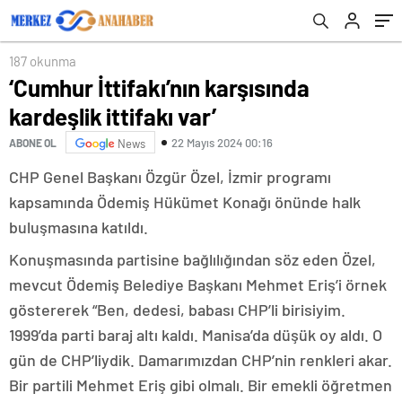
kuracağız
187 okunma
‘Cumhur İttifakı’nın karşısında
kardeşlik ittifakı var’
22 Mayıs 2024 00:16
ABONE OL
News
CHP Genel Başkanı Özgür Özel, İzmir programı
kapsamında Ödemiş Hükümet Konağı önünde halk
buluşmasına katıldı.
Konuşmasında partisine bağlılığından söz eden Özel,
mevcut Ödemiş Belediye Başkanı Mehmet Eriş’i örnek
göstererek “Ben, dedesi, babası CHP’li birisiyim.
1999’da parti baraj altı kaldı. Manisa’da düşük oy aldı. O
gün de CHP’liydik. Damarımızdan CHP’nin renkleri akar.
Bir partili Mehmet Eriş gibi olmalı. Bir emekli öğretmen