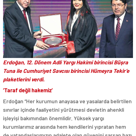
Erdoğan, 12. Dönem Adli Yargı Hakimi birincisi Büşra
Tuna ile Cumhuriyet Savcısı birincisi Hümeyra Tekir’e
plaketlerini verdi.
‘Taraf değil hakemiz’
Erdoğan “Her kurumun anayasa ve yasalarda belirtilen
sınırlar içinde faaliyetini yürütmesi devletin ahenkli
işleyişi bakımından önemlidir. Yüksek yargı
kurumlarımız arasında hem kendilerini yıpratan hem
de vatandaşlarımızın adalete olan güvenini sarsan bazı