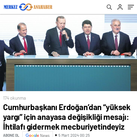
gidermek mecburiyetindeyiz
174 okunma
Cumhurbaşkanı Erdoğan’dan “yüksek
yargı” için anayasa değişikliği mesajı:
İhtilafı gidermek mecburiyetindeyiz
5 Mart 2024 00:25
ABONE OL
News