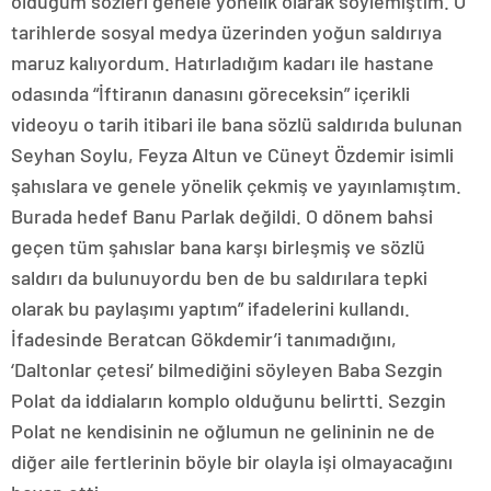
olduğum sözleri genele yönelik olarak söylemiştim. O
tarihlerde sosyal medya üzerinden yoğun saldırıya
maruz kalıyordum. Hatırladığım kadarı ile hastane
odasında “İftiranın danasını göreceksin” içerikli
videoyu o tarih itibari ile bana sözlü saldırıda bulunan
Seyhan Soylu, Feyza Altun ve Cüneyt Özdemir isimli
şahıslara ve genele yönelik çekmiş ve yayınlamıştım.
Burada hedef Banu Parlak değildi. O dönem bahsi
geçen tüm şahıslar bana karşı birleşmiş ve sözlü
saldırı da bulunuyordu ben de bu saldırılara tepki
olarak bu paylaşımı yaptım” ifadelerini kullandı.
İfadesinde Beratcan Gökdemir’i tanımadığını,
‘Daltonlar çetesi’ bilmediğini söyleyen Baba Sezgin
Polat da iddiaların komplo olduğunu belirtti. Sezgin
Polat ne kendisinin ne oğlumun ne gelininin ne de
diğer aile fertlerinin böyle bir olayla işi olmayacağını