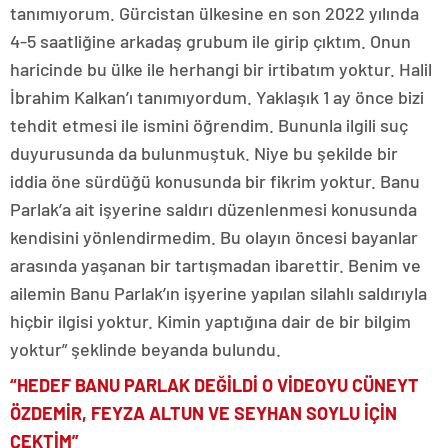
tanımıyorum. Gürcistan ülkesine en son 2022 yılında
4-5 saatliğine arkadaş grubum ile girip çıktım. Onun
haricinde bu ülke ile herhangi bir irtibatım yoktur. Halil
İbrahim Kalkan’ı tanımıyordum. Yaklaşık 1 ay önce bizi
tehdit etmesi ile ismini öğrendim. Bununla ilgili suç
duyurusunda da bulunmuştuk. Niye bu şekilde bir
iddia öne sürdüğü konusunda bir fikrim yoktur. Banu
Parlak’a ait işyerine saldırı düzenlenmesi konusunda
kendisini yönlendirmedim. Bu olayın öncesi bayanlar
arasında yaşanan bir tartışmadan ibarettir. Benim ve
ailemin Banu Parlak’ın işyerine yapılan silahlı saldırıyla
hiçbir ilgisi yoktur. Kimin yaptığına dair de bir bilgim
yoktur” şeklinde beyanda bulundu.
“HEDEF BANU PARLAK DEĞİLDİ O VİDEOYU CÜNEYT
ÖZDEMİR, FEYZA ALTUN VE SEYHAN SOYLU İÇİN
ÇEKTİM”