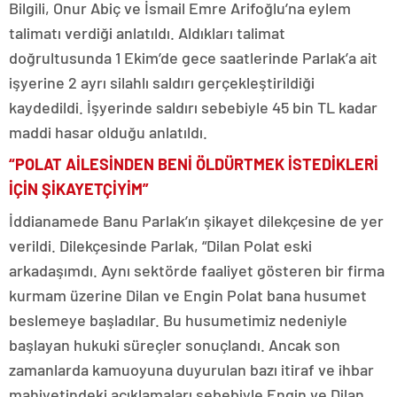
Bilgili, Onur Abiç ve İsmail Emre Arifoğlu’na eylem
talimatı verdiği anlatıldı. Aldıkları talimat
doğrultusunda 1 Ekim’de gece saatlerinde Parlak’a ait
işyerine 2 ayrı silahlı saldırı gerçekleştirildiği
kaydedildi. İşyerinde saldırı sebebiyle 45 bin TL kadar
maddi hasar olduğu anlatıldı.
“POLAT AİLESİNDEN BENİ ÖLDÜRTMEK İSTEDİKLERİ
İÇİN ŞİKAYETÇİYİM”
İddianamede Banu Parlak’ın şikayet dilekçesine de yer
verildi. Dilekçesinde Parlak, “Dilan Polat eski
arkadaşımdı. Aynı sektörde faaliyet gösteren bir firma
kurmam üzerine Dilan ve Engin Polat bana husumet
beslemeye başladılar. Bu husumetimiz nedeniyle
başlayan hukuki süreçler sonuçlandı. Ancak son
zamanlarda kamuoyuna duyurulan bazı itiraf ve ihbar
mahiyetindeki açıklamaları sebebiyle Engin ve Dilan