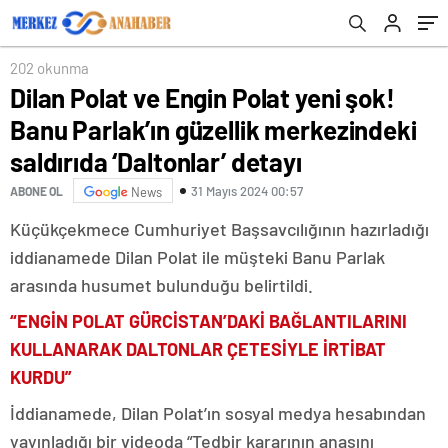
‘Daltonlar’ detayı
202 okunma
Dilan Polat ve Engin Polat yeni şok!
Banu Parlak’ın güzellik merkezindeki
saldırıda ‘Daltonlar’ detayı
31 Mayıs 2024 00:57
ABONE OL
News
Küçükçekmece Cumhuriyet Başsavcılığının hazırladığı
iddianamede Dilan Polat ile müşteki Banu Parlak
arasında husumet bulunduğu belirtildi.
“ENGİN POLAT GÜRCİSTAN’DAKİ BAĞLANTILARINI
KULLANARAK DALTONLAR ÇETESİYLE İRTİBAT
KURDU”
İddianamede, Dilan Polat’ın sosyal medya hesabından
yayınladığı bir videoda “Tedbir kararının anasını