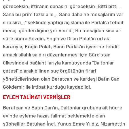
göreceksin, iftiranın danasını göreceksin. Bitti bitti…
Sana bu prim fazla bile… Sana daha ne mesajlarım var
sıra sıra…” şeklinde yaptığı açıklama ile Parlak’a tehdit
mesajı gönderdiğine yer verildi. Bu mesajdan kısa bir
süre sonra Sezgin, Engin ve Dilan Polat’ın ortak
kararıyla, Engin Polat, Banu Parlak’ın işyerine tehdit
amaçlı silahlı saldırı düzenlenmesi için Gürcistan
ülkesindeki bağlantılarıyla kamuoyunda “Daltonlar
çetesi” olarak bilinen suç örgütünün firari
yöneticilerinden olan Beratcan ve kardeşi Batın Can
Gökdemir ile irtibat kurduğu kaydedildi.
EYLEM TALİMATI VERMİŞLER
Beratcan ve Batın Can’ın, Daltonlar grubuna ait hücre
evinde eyleme hazır, talimat beklemekte olan
şüpheliler Batuhan İnci, Yunus Emre Yıldız, Nizamettin