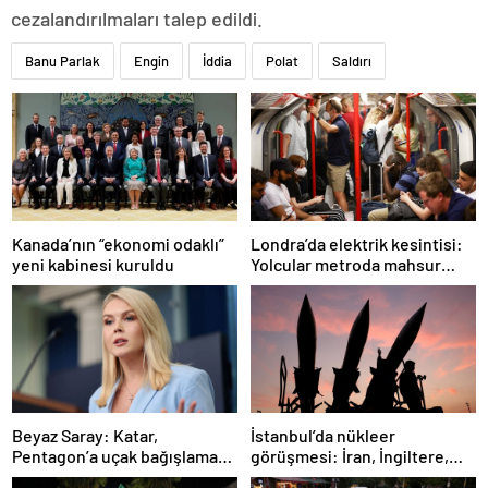
cezalandırılmaları talep edildi.
Banu Parlak
Engin
İddia
Polat
Saldırı
Londra’da elektrik kesintisi:
Kanada’nın “ekonomi odaklı”
Yolcular metroda mahsur
yeni kabinesi kuruldu
kaldı
İstanbul’da nükleer
Beyaz Saray: Katar,
görüşmesi: İran, İngiltere,
Pentagon’a uçak bağışlamayı
Fransa ve Almanya buluşacak
teklif etti