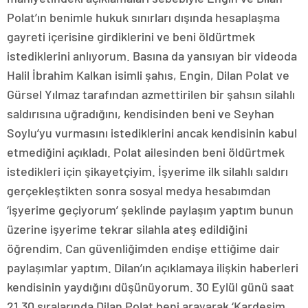
Polat’ın benimle hukuk sınırları dışında hesaplaşma
gayreti içerisine girdiklerini ve beni öldürtmek
istediklerini anlıyorum. Basına da yansıyan bir videoda
Halil İbrahim Kalkan isimli şahıs, Engin, Dilan Polat ve
Gürsel Yılmaz tarafından azmettirilen bir şahsın silahlı
saldırısına uğradığını, kendisinden beni ve Seyhan
Soylu’yu vurmasını istediklerini ancak kendisinin kabul
etmediğini açıkladı. Polat ailesinden beni öldürtmek
istedikleri için şikayetçiyim. İşyerime ilk silahlı saldırı
gerçekleştikten sonra sosyal medya hesabımdan
‘işyerime geçiyorum’ şeklinde paylaşım yaptım bunun
üzerine işyerime tekrar silahla ateş edildiğini
öğrendim. Can güvenliğimden endişe ettiğime dair
paylaşımlar yaptım. Dilan’ın açıklamaya ilişkin haberleri
kendisinin yaydığını düşünüyorum. 30 Eylül günü saat
21.30 sıralarında Dilan Polat beni arayarak ‘Kardeşim