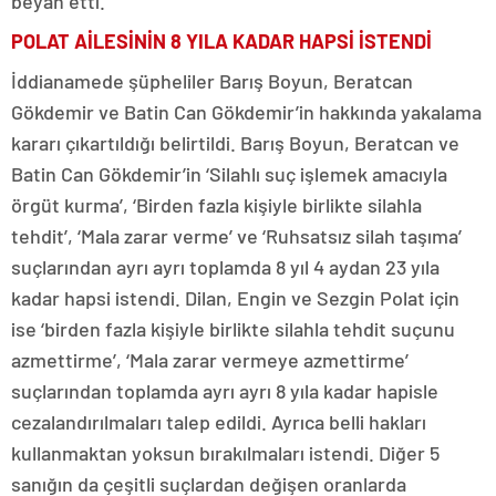
beyan etti.
POLAT AİLESİNİN 8 YILA KADAR HAPSİ İSTENDİ
İddianamede şüpheliler Barış Boyun, Beratcan
Gökdemir ve Batin Can Gökdemir’in hakkında yakalama
kararı çıkartıldığı belirtildi. Barış Boyun, Beratcan ve
Batin Can Gökdemir’in ‘Silahlı suç işlemek amacıyla
örgüt kurma’, ‘Birden fazla kişiyle birlikte silahla
tehdit’, ‘Mala zarar verme’ ve ‘Ruhsatsız silah taşıma’
suçlarından ayrı ayrı toplamda 8 yıl 4 aydan 23 yıla
kadar hapsi istendi. Dilan, Engin ve Sezgin Polat için
ise ‘birden fazla kişiyle birlikte silahla tehdit suçunu
azmettirme’, ‘Mala zarar vermeye azmettirme’
suçlarından toplamda ayrı ayrı 8 yıla kadar hapisle
cezalandırılmaları talep edildi. Ayrıca belli hakları
kullanmaktan yoksun bırakılmaları istendi. Diğer 5
sanığın da çeşitli suçlardan değişen oranlarda