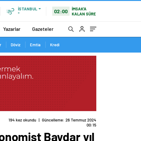
İMSAK'A
İSTANBUL
02:00
KALAN SÜRE
°
Yazarlar
Gazeteler
r
Döviz
Emtia
Kredi
194 kez okundu
|
Güncelleme: 26 Temmuz 2024
00:15
konomist Baydar yıl