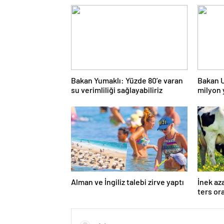
Bakan Yumaklı: Yüzde 80’e varan
Bakan U
su verimliliği sağlayabiliriz
milyon 
Alman ve İngiliz talebi zirve yaptı
İnek az
ters or