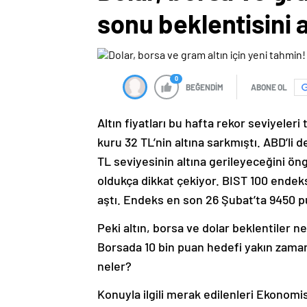
sonu beklentisini a
0
BEĞENDİM
ABONE OL
Altın fiyatları bu hafta rekor seviyeler
kuru 32 TL’nin altına sarkmıştı. ABD’li 
TL seviyesinin altına gerileyeceğini ö
oldukça dikkat çekiyor. BIST 100 endek
aştı. Endeks en son 26 Şubat’ta 9450 pu
Peki altın, borsa ve dolar beklentiler 
Borsada 10 bin puan hedefi yakın zamand
neler?
Konuyla ilgili merak edilenleri Ekonomi