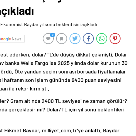
çıkladı
0
News
i test ederken, dolar/TL’de düşüş dikkat çekmişti. Dolar
dev banka Wells Fargo ise 2025 yılında dolar kurunun 30
ngördü. Öte yandan seçim sonrası borsada fiyatlamalar
si haftanın son işlem gününde 9400 puan seviyesini
an ile rekor kırmıştı.
neler? Gram altında 2400 TL seviyesi ne zaman görülür?
a gerçekleşir mi? Dolar/TL için yıl sonu beklentileri
st Hikmet Baydar, milliyet.com.tr’ye anlattı. Baydar