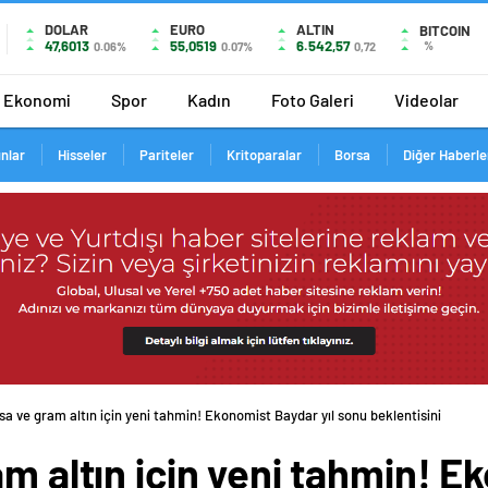
DOLAR
EURO
ALTIN
BITCOIN
47,6013
55,0519
6.542,57
%
0.06%
0.07%
0,72
Ekonomi
Spor
Kadın
Foto Galeri
Videolar
ınlar
Hisseler
Pariteler
Kritoparalar
Borsa
Diğer Haberle
sa ve gram altın için yeni tahmin! Ekonomist Baydar yıl sonu beklentisini
am altın için yeni tahmin! E