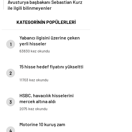
Avusturya başbakanı Sebastian Kurz
ile ilgili bilinmeyenler
KATEGORİNİN POPÜLERLERİ
Yabancı ilgisini üzerine çeken
yerli hisseler
1
63830 kez okundu
15 hisse hedef fiyatını yükseltti
2
11703 kez okundu
HSBC, havacılık hisselerini
mercek altına aldı
3
2075 kez okundu
Motorine 10 kuruş zam
4