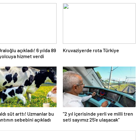
raloğlu açıkladı! 6 yılda 89
Kruvaziyerde rota Türkiye
yolcuya hizmet verdi
aldı süt arttı! Uzmanlar bu
“2 yıl içerisinde yerli ve milli tren
antının sebebini açıkladı
seti sayımız 25’e ulaşacak”