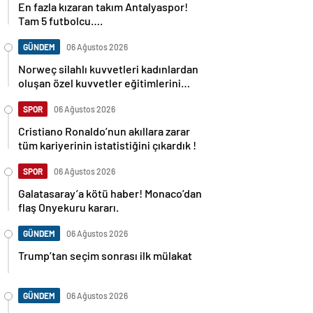
En fazla kızaran takım Antalyaspor!
Tam 5 futbolcu….
GÜNDEM
06 Ağustos 2026
Norweç silahlı kuvvetleri kadınlardan
oluşan özel kuvvetler eğitimlerini
başlattı.
SPOR
06 Ağustos 2026
Cristiano Ronaldo’nun akıllara zarar
tüm kariyerinin istatistiğini çıkardık !
SPOR
06 Ağustos 2026
Galatasaray’a kötü haber! Monaco’dan
flaş Onyekuru kararı.
GÜNDEM
06 Ağustos 2026
Trump’tan seçim sonrası ilk mülakat
GÜNDEM
06 Ağustos 2026