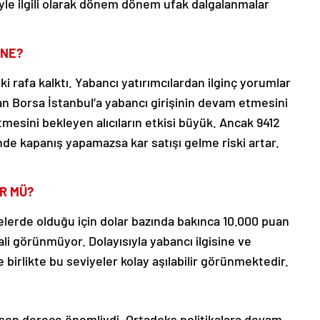
riyle ilgili olarak dönem dönem ufak dalgalanmalar
 NE?
i rafa kalktı. Yabancı yatırımcılardan ilginç yorumlar
an Borsa İstanbul’a yabancı girişinin devam etmesini
tmesini bekleyen alıcıların etkisi büyük. Ancak 9412
inde kapanış yapamazsa kar satışı gelme riski artar.
R MÜ?
elerde olduğu için dolar bazında bakınca 10.000 puan
li görünmüyor. Dolayısıyla yabancı ilgisine ve
e birlikte bu seviyeler kolay aşılabilir görünmektedir.
 son derece önemliydi. Ortadoks politikalara devam