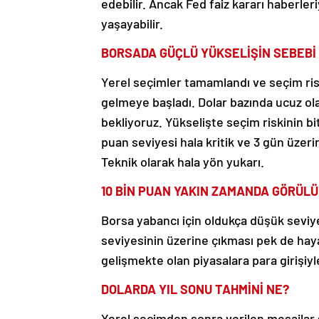
edebilir. Ancak Fed faiz kararı haberle
yaşayabilir.
BORSADA GÜÇLÜ YÜKSELİŞİN SEBEBİ
Yerel seçimler tamamlandı ve seçim risk
gelmeye başladı. Dolar bazında ucuz ol
bekliyoruz. Yükselişte seçim riskinin bi
puan seviyesi hala kritik ve 3 gün üzer
Teknik olarak hala yön yukarı.
10 BİN PUAN YAKIN ZAMANDA GÖRÜLÜ
Borsa yabancı için oldukça düşük seviy
seviyesinin üzerine çıkması pek de haya
gelişmekte olan piyasalara para girişiyl
DOLARDA YIL SONU TAHMİNİ NE?
Yerel seçimden sonra verilen mesajlar