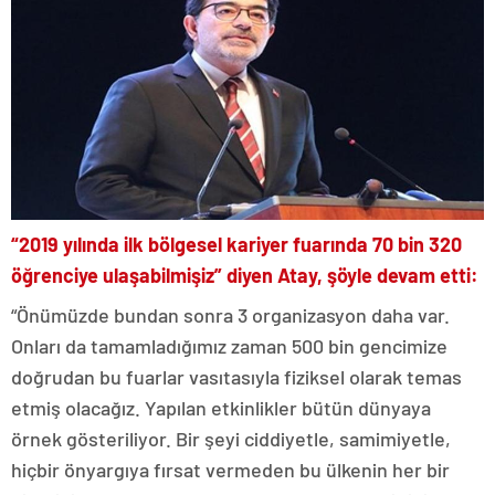
“2019 yılında ilk bölgesel kariyer fuarında 70 bin 320
öğrenciye ulaşabilmişiz” diyen Atay, şöyle devam etti:
“Önümüzde bundan sonra 3 organizasyon daha var.
Onları da tamamladığımız zaman 500 bin gencimize
doğrudan bu fuarlar vasıtasıyla fiziksel olarak temas
etmiş olacağız. Yapılan etkinlikler bütün dünyaya
örnek gösteriliyor. Bir şeyi ciddiyetle, samimiyetle,
hiçbir önyargıya fırsat vermeden bu ülkenin her bir