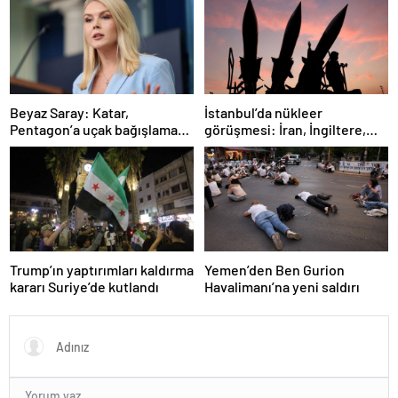
İstanbul’da nükleer
Beyaz Saray: Katar,
görüşmesi: İran, İngiltere,
Pentagon’a uçak bağışlamayı
Fransa ve Almanya buluşacak
teklif etti
Trump’ın yaptırımları kaldırma
Yemen’den Ben Gurion
kararı Suriye’de kutlandı
Havalimanı’na yeni saldırı