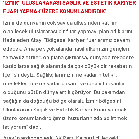
‘İZMİR’İ ULUSLARARASI SAĞLIK VE ESTETİK KARİYER
FUARI YAPMAK ÜZERE KONUMLANDIRDIK’
İzmir’de dünyanın çok sayıda ülkesinden katılım
olabilecek uluslararası bir fuar yapmayı planladıklarını
ifade eden Atay, “Bölgesel kariyer fuarlarımız devam
edecek. Ama pek çok alanda nasıl ülkemizin gençleri
temayüz ettiler, ön plana çıktılarsa, dünyada rekabete
katıldılarsa sağlık alanında da çok büyük bir rekabetin
içerisindeyiz. Sağlıkçılarımızın ne kadar nitelikli,
mesleklerinde ne kadar başarılı ve idealist insanlar
olduğunu bütün dünya artık görüyor. Bu bakımdan
sağlığın da doğduğu bölge olarak, İzmir bölgesini
Uluslararası Sağlık ve Estetik Kariyer Fuarı yapmak
üzere konumlandırdığımızı huzurlarınızda belirtmek
istiyorum” dedi.
Atay’ın ardından eski AK Parti Kayseri Milletvekili