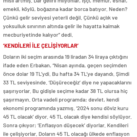
misli artmış. Dar gelirli milyonlar, işçi, memur, esnaf,
emekli, köylü, boğazına kadar borca batıyor. Neden?
Çünkü gelir seviyesi yeterli değil. Çünkü açlık ve
yoksulluk sınırının altında gelir ile hayatta kalmak
mecburiyetinde kalıyor” dedi.
‘KENDİLERİ İLE ÇELİŞİYORLAR’
Doların iki seçim arasında 19 liradan 34 liraya çıktığını
ifade eden Erbakan, “Nisan ayında, geçen seçimden
önce dolar 19 TL’ydi. Bu hafta 34 TL’ye dayandı. Şimdi
33 TL seviyesinde. ‘Düşüreceğiz’ diye ne yapacaklarını
şaşırıyorlar. Bu gidişle seçime kadar 38 TL olursa hiç
şaşırmayın. Orta vadeli programda; devlet, kendi
ekonomi programında yazmış. ‘2024 sonu döviz kuru
45 TL olacak’ diyor. 45 TL olacak diye kendisi söylüyor.
Sonra çıkıyor; ‘Enflasyon düşecek’ diyorlar. Kendileri
ile çelişiyorlar. Doların 45 TL olacağı ülkede enflasyon