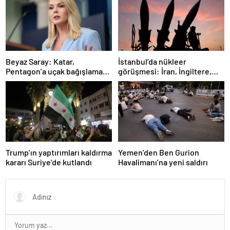
İstanbul’da nükleer
Beyaz Saray: Katar,
görüşmesi: İran, İngiltere,
Pentagon’a uçak bağışlamayı
Fransa ve Almanya buluşacak
teklif etti
Trump’ın yaptırımları kaldırma
Yemen’den Ben Gurion
kararı Suriye’de kutlandı
Havalimanı’na yeni saldırı