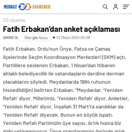
172 okunma
Fatih Erbakan’dan anket açıklaması
22 Mayıs 2024 00:06
ABONE OL
News
Fatih Erbakan, Ordu’nun Ünye, Fatsa ve Çamaş
ilçelerinde Seçim Koordinasyon Merkezleri (SKM) açtı.
Partililere seslenen Erbakan, 1 Nisan’dan itibaren
ahlaklı belediyecilik ile vatandaşların derdine derman
olacaklarını söyledi. Meydanlarda 1994 ruhunun
hissedildiğini belirten Erbakan, “Meydanlar, ‘Yeniden
Refah’ diyor. Milletimiz, ‘Yeniden Refah’ diyor. Anketler,
‘Yeniden Refah’ diyor. İnşallah 31 Mart’ta sandıklar da
‘Yeniden Refah’ diyecek. Bunun en büyük ispatı,
Yeniden Refah Partimizin üye sayısı. Artık hızına biz
dahi yetişemiyoruz. Ünye stantlarımızın önünde artık