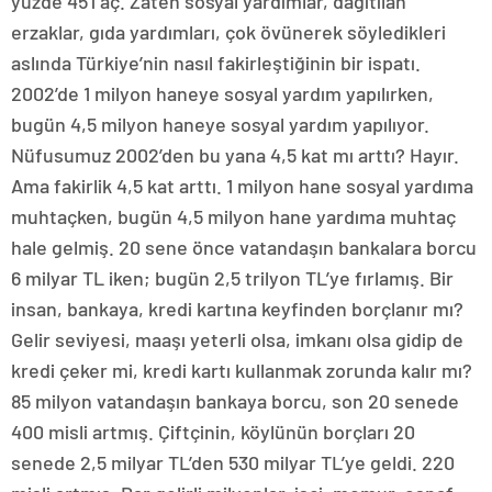
yüzde 45’i aç. Zaten sosyal yardımlar, dağıtılan
erzaklar, gıda yardımları, çok övünerek söyledikleri
aslında Türkiye’nin nasıl fakirleştiğinin bir ispatı.
2002’de 1 milyon haneye sosyal yardım yapılırken,
bugün 4,5 milyon haneye sosyal yardım yapılıyor.
Nüfusumuz 2002’den bu yana 4,5 kat mı arttı? Hayır.
Ama fakirlik 4,5 kat arttı. 1 milyon hane sosyal yardıma
muhtaçken, bugün 4,5 milyon hane yardıma muhtaç
hale gelmiş. 20 sene önce vatandaşın bankalara borcu
6 milyar TL iken; bugün 2,5 trilyon TL’ye fırlamış. Bir
insan, bankaya, kredi kartına keyfinden borçlanır mı?
Gelir seviyesi, maaşı yeterli olsa, imkanı olsa gidip de
kredi çeker mi, kredi kartı kullanmak zorunda kalır mı?
85 milyon vatandaşın bankaya borcu, son 20 senede
400 misli artmış. Çiftçinin, köylünün borçları 20
senede 2,5 milyar TL’den 530 milyar TL’ye geldi. 220