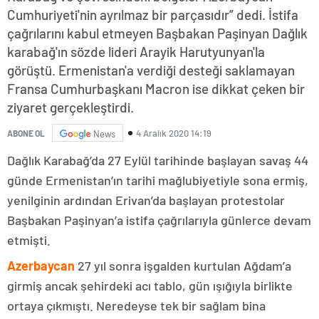
Cumhuriyeti'nin ayrılmaz bir parçasıdır” dedi. İstifa
çağrılarını kabul etmeyen Başbakan Paşinyan Dağlık
karabağ'ın sözde lideri Arayik Harutyunyan'la
görüştü. Ermenistan'a verdiği desteği saklamayan
Fransa Cumhurbaşkanı Macron ise dikkat çeken bir
ziyaret gerçekleştirdi.
4 Aralık 2020 14:19
ABONE OL
News
Dağlık Karabağ’da 27 Eylül tarihinde başlayan savaş 44
günde Ermenistan’ın tarihi mağlubiyetiyle sona ermiş,
yenilginin ardından Erivan’da başlayan protestolar
Başbakan Paşinyan’a istifa çağrılarıyla günlerce devam
etmişti.
Azerbaycan
27 yıl sonra işgalden kurtulan Ağdam’a
girmiş ancak şehirdeki acı tablo, gün ışığıyla birlikte
ortaya çıkmıştı. Neredeyse tek bir sağlam bina