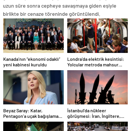
uzun süre sonra cepheye savaşmaya giden eşiyle
birlikte bir cenaze töreninde görüntülendi.
Londra’da elektrik kesintisi:
Kanada’nın “ekonomi odaklı”
Yolcular metroda mahsur
yeni kabinesi kuruldu
kaldı
İstanbul’da nükleer
Beyaz Saray: Katar,
görüşmesi: İran, İngiltere,
Pentagon’a uçak bağışlamayı
Fransa ve Almanya buluşacak
teklif etti