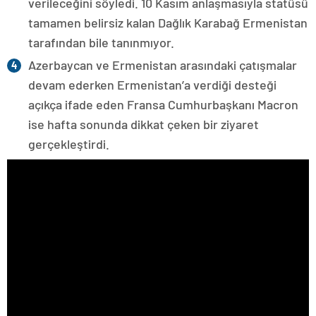
verileceğini söyledi. 10 Kasım anlaşmasıyla statüsü
tamamen belirsiz kalan Dağlık Karabağ Ermenistan
tarafından bile tanınmıyor.
Azerbaycan ve Ermenistan arasındaki çatışmalar
devam ederken Ermenistan’a verdiği desteği
açıkça ifade eden Fransa Cumhurbaşkanı Macron
ise hafta sonunda dikkat çeken bir ziyaret
gerçekleştirdi.