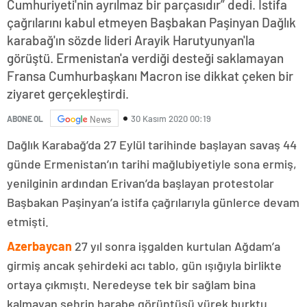
Cumhuriyeti'nin ayrılmaz bir parçasıdır” dedi. İstifa
çağrılarını kabul etmeyen Başbakan Paşinyan Dağlık
karabağ'ın sözde lideri Arayik Harutyunyan'la
görüştü. Ermenistan'a verdiği desteği saklamayan
Fransa Cumhurbaşkanı Macron ise dikkat çeken bir
ziyaret gerçekleştirdi.
30 Kasım 2020 00:19
ABONE OL
News
Dağlık Karabağ’da 27 Eylül tarihinde başlayan savaş 44
günde Ermenistan’ın tarihi mağlubiyetiyle sona ermiş,
yenilginin ardından Erivan’da başlayan protestolar
Başbakan Paşinyan’a istifa çağrılarıyla günlerce devam
etmişti.
Azerbaycan
27 yıl sonra işgalden kurtulan Ağdam’a
girmiş ancak şehirdeki acı tablo, gün ışığıyla birlikte
ortaya çıkmıştı. Neredeyse tek bir sağlam bina
kalmayan şehrin harabe görüntüsü yürek burktu.