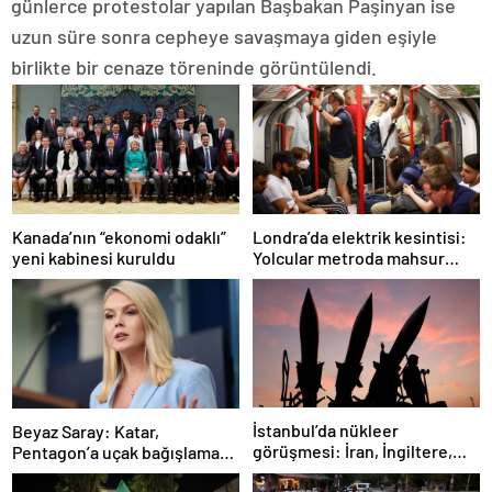
günlerce protestolar yapılan Başbakan Paşinyan ise
uzun süre sonra cepheye savaşmaya giden eşiyle
birlikte bir cenaze töreninde görüntülendi.
Londra’da elektrik kesintisi:
Kanada’nın “ekonomi odaklı”
Yolcular metroda mahsur
yeni kabinesi kuruldu
kaldı
İstanbul’da nükleer
Beyaz Saray: Katar,
görüşmesi: İran, İngiltere,
Pentagon’a uçak bağışlamayı
Fransa ve Almanya buluşacak
teklif etti