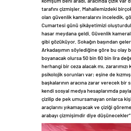
komşum beni aradı, aracında çizik var
tarafını çizmişler. Mahallemizdeki birço
olan güvenlik kameralarını inceledik, gö
Cumartesi günü şikâyetimizi oluşturduk
hasar meydana geldi. Güvenlik kamerala
gibi gözüküyor. Sokağın başından geler
Arkadaşımın söylediğine göre bu olay bi
boyanacak olursa 50 bin 60 bin lira de
herhangi bir ceza alacak mı, zararımız
psikolojik sorunları var; eşine de kızmış
başkalarının aracına zarar verecek bir se
kendi sosyal medya hesaplarımda paylaş
çizilip de pek umursamayan onlarca kişi
araçlarını yıkamayacak ve çiziği görem
arabayı çizmişimdir diye düşünecekler”