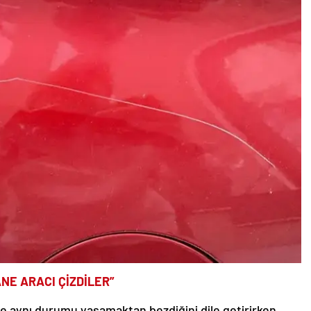
ANE ARACI ÇİZDİLER”
ise aynı durumu yaşamaktan bezdiğini dile getirirken