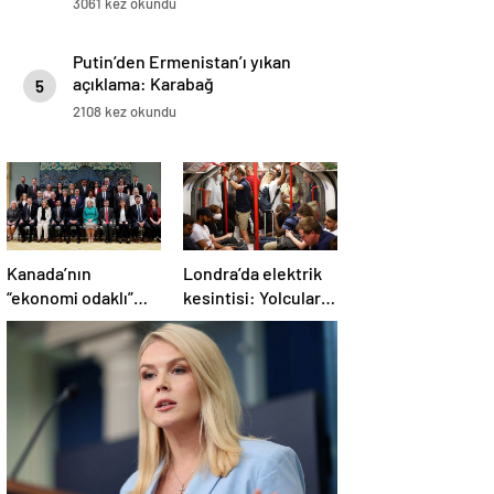
3061 kez okundu
Putin’den Ermenistan’ı yıkan
açıklama: Karabağ
5
Azerbaycan’ın ayrılmaz bir
2108 kez okundu
parçasıdır!
Kanada’nın
Londra’da elektrik
“ekonomi odaklı”
kesintisi: Yolcular
yeni kabinesi
metroda mahsur
kuruldu
kaldı