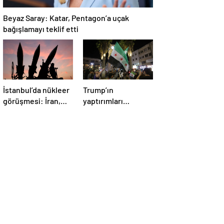
Beyaz Saray: Katar, Pentagon’a uçak
bağışlamayı teklif etti
İstanbul’da nükleer
Trump’ın
görüşmesi: İran,
yaptırımları
İngiltere, Fransa ve
kaldırma kararı
Almanya buluşacak
Suriye’de kutlandı