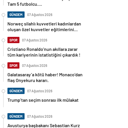
Tam 5 futbolcu….
GÜNDEM
07 Ağustos 2026
Norweç silahlı kuvvetleri kadınlardan
oluşan özel kuvvetler eğitimlerini
başlattı.
SPOR
07 Ağustos 2026
Cristiano Ronaldo’nun akıllara zarar
tüm kariyerinin istatistiğini çıkardık !
SPOR
07 Ağustos 2026
Galatasaray’a kötü haber! Monaco’dan
flaş Onyekuru kararı.
GÜNDEM
07 Ağustos 2026
Trump’tan seçim sonrası ilk mülakat
GÜNDEM
07 Ağustos 2026
Avusturya başbakanı Sebastian Kurz