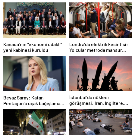
Londra’da elektrik kesintisi:
Kanada’nın “ekonomi odaklı”
Yolcular metroda mahsur
yeni kabinesi kuruldu
kaldı
İstanbul’da nükleer
Beyaz Saray: Katar,
görüşmesi: İran, İngiltere,
Pentagon’a uçak bağışlamayı
Fransa ve Almanya buluşacak
teklif etti