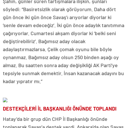
Şahin, günler süren tartışmalara ilişkin, şunları
söyledi: “Basiretsizlik olarak görüyorum. Daha dört
gün önce iki gün önce Savaş’ı arıyorlar diyorlar ki
‘senle devam edeceğiz’. İki gün önce adaylık tanıtımına
çağırıyorlar. Cumartesi akşam diyorlar ki ‘belki seni
değiştirebiliriz’. Bağımsız aday olacak
adaylaştırmazlarsa. Çelik çomak oyunu bile böyle
oynanmaz. Bağımsız aday olsun 250 binden aşağı oy
almaz. Bu saatten sonra aday değişikliği AK Parti’ye
tepsiyle sunmak demektir. İnsan kazanacak adayını bu
kadar yıpratır mı.”
DESTEKÇİLERİ İL BAŞKANLIĞI ÖNÜNDE TOPLANDI
Hatay’da bir grup dün CHP İl Başkanlığı önünde
toplanarak Savaş’a destek verdi. Ankara’da olan Savaş,