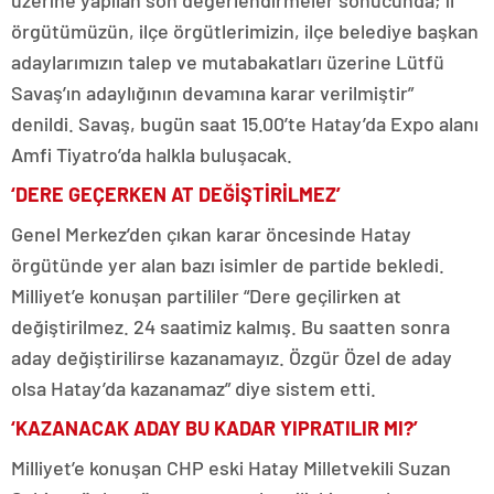
üzerine yapılan son değerlendirmeler sonucunda; il
örgütümüzün, ilçe örgütlerimizin, ilçe belediye başkan
adaylarımızın talep ve mutabakatları üzerine Lütfü
Savaş’ın adaylığının devamına karar verilmiştir”
denildi. Savaş, bugün saat 15.00’te Hatay’da Expo alanı
Amfi Tiyatro’da halkla buluşacak.
‘DERE GEÇERKEN AT DEĞİŞTİRİLMEZ’
Genel Merkez’den çıkan karar öncesinde Hatay
örgütünde yer alan bazı isimler de partide bekledi.
Milliyet’e konuşan partililer “Dere geçilirken at
değiştirilmez. 24 saatimiz kalmış. Bu saatten sonra
aday değiştirilirse kazanamayız. Özgür Özel de aday
olsa Hatay’da kazanamaz” diye sistem etti.
‘KAZANACAK ADAY BU KADAR YIPRATILIR MI?’
Milliyet’e konuşan CHP eski Hatay Milletvekili Suzan