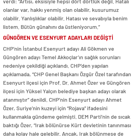
verdi: “Artısı, eksisiyle hepsi dört dörtlük değil. Hatalı
olanlar var, hakkı yenmiş olan olabilir, kusurumuz
olabilir. Yanlışlıklar olabilir. Hatası ve sevabıyla benim
listem. Bütün günahını da üstleniyorum.”
GÜNGÖREN VE ESENYURT ADAYLARI DEĞİŞTİ
CHP’nin İstanbul Esenyurt adayı Ali Gökmen ve
Güngören adayı Temel Akkoçlar’ın sağlık sorunları
nedeniye çekildiği açıklandı. CHP’den yapılan
açıklamada, “CHP Genel Başkanı Özgür Özel tarafından
Esenyurt ilçesi için Prof. Dr. Ahmet Özer ve Güngören
ilçesi için Yüksel Yalçın belediye başkan adayı olarak
atanmıştır” denildi. CHP’nin Esenyurt adayı Ahmet
Özer, Suriye’nin kuzeyi için “Rojava” ifadesini
kullanmakla gündeme gelmişti. DEM Parti’nin de sıcak
baktığı Özer, “Irak bölünürse Kürt devletinin tanınması
daha kolay hale gelebilir. Ancak, Irak bölünmese de