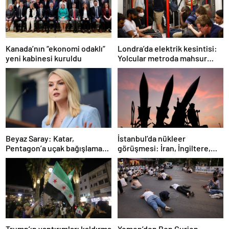
Londra’da elektrik kesintisi:
Kanada’nın “ekonomi odaklı”
Yolcular metroda mahsur
yeni kabinesi kuruldu
kaldı
İstanbul’da nükleer
Beyaz Saray: Katar,
görüşmesi: İran, İngiltere,
Pentagon’a uçak bağışlamayı
Fransa ve Almanya buluşacak
teklif etti
Trump’ın yaptırımları kaldırma
Yemen’den Ben Gurion