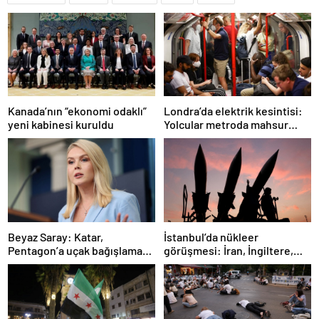
Londra’da elektrik kesintisi:
Kanada’nın “ekonomi odaklı”
Yolcular metroda mahsur
yeni kabinesi kuruldu
kaldı
İstanbul’da nükleer
Beyaz Saray: Katar,
görüşmesi: İran, İngiltere,
Pentagon’a uçak bağışlamayı
Fransa ve Almanya buluşacak
teklif etti