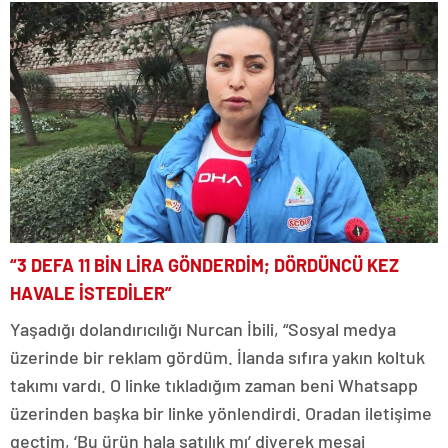
“3 DEFA 11 BİN LİRA GÖNDERDİM; DÖRDÜNCÜ KEZ
HAVALE İSTEDİLER”
Yaşadığı dolandırıcılığı Nurcan İbili, “Sosyal medya
üzerinde bir reklam gördüm. İlanda sıfıra yakın koltuk
takımı vardı. O linke tıkladığım zaman beni Whatsapp
üzerinden başka bir linke yönlendirdi. Oradan iletişime
geçtim, ‘Bu ürün hala satılık mı’ diyerek mesaj