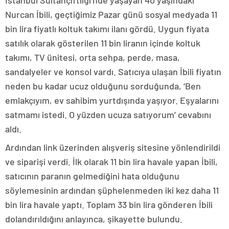
İstanbul Sultançiftliği’nde yaşayan 40 yaşındaki
Nurcan İbili, geçtiğimiz Pazar günü sosyal medyada 11
bin lira fiyatlı koltuk takımı ilanı gördü. Uygun fiyata
satılık olarak gösterilen 11 bin liranın içinde koltuk
takımı, TV ünitesi, orta sehpa, perde, masa,
sandalyeler ve konsol vardı. Satıcıya ulaşan İbili fiyatın
neden bu kadar ucuz olduğunu sorduğunda, ‘Ben
emlakçıyım, ev sahibim yurtdışında yaşıyor. Eşyalarını
satmamı istedi. O yüzden ucuza satıyorum’ cevabını
aldı.
Ardından link üzerinden alışveriş sitesine yönlendirildi
ve siparişi verdi. İlk olarak 11 bin lira havale yapan İbili,
satıcının paranın gelmediğini hata olduğunu
söylemesinin ardından şüphelenmeden iki kez daha 11
bin lira havale yaptı. Toplam 33 bin lira gönderen İbili
dolandırıldığını anlayınca, şikayette bulundu.