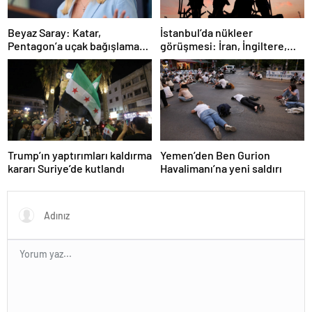
İstanbul’da nükleer
Beyaz Saray: Katar,
görüşmesi: İran, İngiltere,
Pentagon’a uçak bağışlamayı
Fransa ve Almanya buluşacak
teklif etti
Trump’ın yaptırımları kaldırma
Yemen’den Ben Gurion
kararı Suriye’de kutlandı
Havalimanı’na yeni saldırı