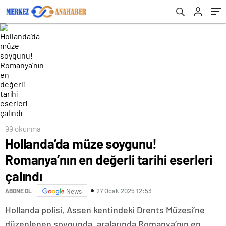
99 okunma
Hollanda’da müze soygunu!
Romanya’nın en değerli tarihi eserleri
çalındı
27 Ocak 2025 12:53
ABONE OL
News
Hollanda polisi, Assen kentindeki Drents Müzesi’ne
düzenlenen soygunda, aralarında Romanya’nın en