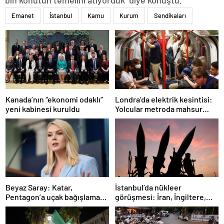
Emanet
İstanbul
Kamu
Kurum
Sendikaları
Londra’da elektrik kesintisi:
Kanada’nın “ekonomi odaklı”
Yolcular metroda mahsur
yeni kabinesi kuruldu
kaldı
İstanbul’da nükleer
Beyaz Saray: Katar,
görüşmesi: İran, İngiltere,
Pentagon’a uçak bağışlamayı
Fransa ve Almanya buluşacak
teklif etti