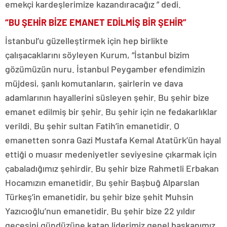
emekçi kardeşlerimize kazandıracağız ” dedi.
“BU ŞEHİR BİZE EMANET EDİLMİŞ BİR ŞEHİR”
İstanbul’u güzelleştirmek için hep birlikte
çalışacaklarını söyleyen Kurum, “İstanbul bizim
gözümüzün nuru. İstanbul Peygamber efendimizin
müjdesi, şanlı komutanların, şairlerin ve dava
adamlarının hayallerini süsleyen şehir. Bu şehir bize
emanet edilmiş bir şehir. Bu şehir için ne fedakarlıklar
verildi. Bu şehir sultan Fatih’in emanetidir. O
emanetten sonra Gazi Mustafa Kemal Atatürk’ün hayal
ettiği o muasır medeniyetler seviyesine çıkarmak için
çabaladığımız şehirdir. Bu şehir bize Rahmetli Erbakan
Hocamızın emanetidir. Bu şehir Başbuğ Alparslan
Türkeş’in emanetidir, bu şehir bize şehit Muhsin
Yazıcıoğlu’nun emanetidir. Bu şehir bize 22 yıldır
gecesini gündüzüne katan liderimiz genel başkanımız