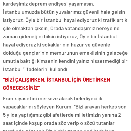
kardeşimiz deprem endişesi yaşamasın.
İstanbulumuzda bütün yuvalarımız güvenli hale gelsin
istiyoruz. Öyle bir İstanbul hayal ediyoruz ki trafik artık
çile olmaktan çıksın. Orada vatandaşımız nereye ne
zaman gideceğini bilsin istiyoruz. Öyle bir İstanbul
hayal ediyoruz ki sokaklarının huzur ve güvenle
dolduğu gençlerinin memurunun emeklisinin geleceğe
umutla baktığı kimsenin kendini yalnız hissetmediği bir
İstanbul ” ifadelerini kullandı.
“BİZİ ÇALIŞIRKEN, İSTANBUL İÇİN ÜRETİRKEN
GÖRECEKSİNİZ”
Eser siyasetini merkeze alarak belediyecilik
yapacaklarını söyleyen Kurum, “Bizi arayan herkes son
5 yılda yaptığımız gibi afetlerde milletimizin yanına 2
saat içinde koşup orada söz verip o sözü tutanlar
tarafında görecek.Biz hiçbir zaman dedikoduların