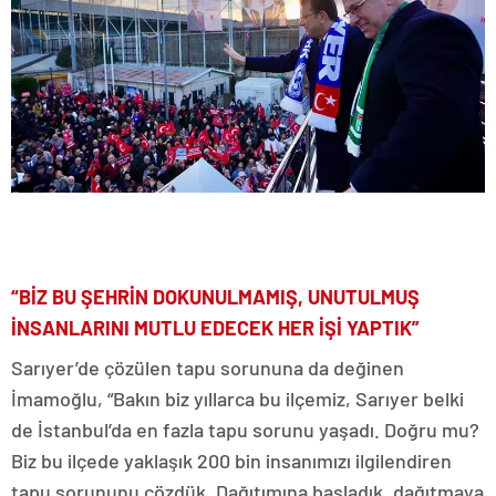
“BİZ BU ŞEHRİN DOKUNULMAMIŞ, UNUTULMUŞ
İNSANLARINI MUTLU EDECEK HER İŞİ YAPTIK”
Sarıyer’de çözülen tapu sorununa da değinen
İmamoğlu, “Bakın biz yıllarca bu ilçemiz, Sarıyer belki
de İstanbul’da en fazla tapu sorunu yaşadı. Doğru mu?
Biz bu ilçede yaklaşık 200 bin insanımızı ilgilendiren
tapu sorununu çözdük. Dağıtımına başladık, dağıtmaya