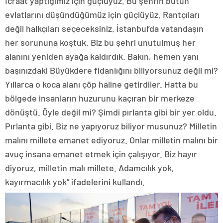
İcraat yaptığımız için güçlüyüz. Bu şehrin bütün
evlatlarını düşündüğümüz için güçlüyüz. Rantçıları
değil halkçıları seçeceksiniz. İstanbul’da vatandaşın
her sorununa koştuk. Biz bu şehri unutulmuş her
alanını yeniden ayağa kaldırdık. Bakın, hemen yanı
başınızdaki Büyükdere fidanlığını biliyorsunuz değil mi?
Yıllarca o koca alanı çöp haline getirdiler. Hatta bu
bölgede insanların huzurunu kaçıran bir merkeze
dönüştü. Öyle değil mi? Şimdi pırlanta gibi bir yer oldu.
Pırlanta gibi. Biz ne yapıyoruz biliyor musunuz? Milletin
malını millete emanet ediyoruz. Onlar milletin malını bir
avuç insana emanet etmek için çalışıyor. Biz hayır
diyoruz, milletin malı millete. Adamcılık yok,
kayırmacılık yok” ifadelerini kullandı.