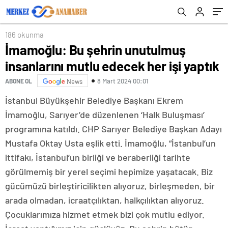
186 okunma
İmamoğlu: Bu şehrin unutulmuş
insanlarını mutlu edecek her işi yaptık
8 Mart 2024 00:01
ABONE OL
News
İstanbul Büyükşehir Belediye Başkanı Ekrem
İmamoğlu, Sarıyer’de düzenlenen ‘Halk Buluşması’
programına katıldı. CHP Sarıyer Belediye Başkan Adayı
Mustafa Oktay Usta eşlik etti. İmamoğlu, “İstanbul’un
ittifakı, İstanbul’un birliği ve beraberliği tarihte
görülmemiş bir yerel seçimi hepimize yaşatacak. Biz
gücümüzü birleştiricilikten alıyoruz, birleşmeden, bir
arada olmadan, icraatçılıktan, halkçılıktan alıyoruz.
Çocuklarımıza hizmet etmek bizi çok mutlu ediyor.