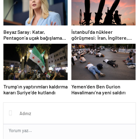
İstanbul’da nükleer
Beyaz Saray: Katar,
görüşmesi: İran, İngiltere,
Pentagon’a uçak bağışlamayı
Fransa ve Almanya buluşacak
teklif etti
Trump’ın yaptırımları kaldırma
Yemen’den Ben Gurion
kararı Suriye’de kutlandı
Havalimanı’na yeni saldırı