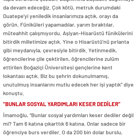
da devam edeceğiz. Çok kötü, metruk durumdaki
Duatepe’yi yeniledik insanlarımıza açtık, orayı da
görün. Füniküleri yapamadılar, yarım bıraktılar,
müteahhit çalışmıyordu. Aşiyan-Hisarüstü fünikülerini
bitirdik milletimize açtık. Yine o Hisarüstü’nü pırlanta
gibi meydanıyla, çevresiyle bitirdik. Yetinmedik,
öğrencilerine çile çektirilen, öğrencilerine zulüm
ettirilen Boğaziçi Üniversitesi gençlerine kent
lokantası açtık. Biz bu şehrin dokunulmamış,
unutulmuş insanlarını mutlu edecek her işi yaptık” diye
konuştu.
“BUNLAR SOSYAL YARDIMLARI KESER DEDİLER”
İmamoğlu, “Bunlar sosyal yardımları keser dediler değil
mi? Tam 6 katına çıkarttık 6 katına. Onlar sadece bir
öğrenciye burs verdiler. O da 200 bin dolar burslu,