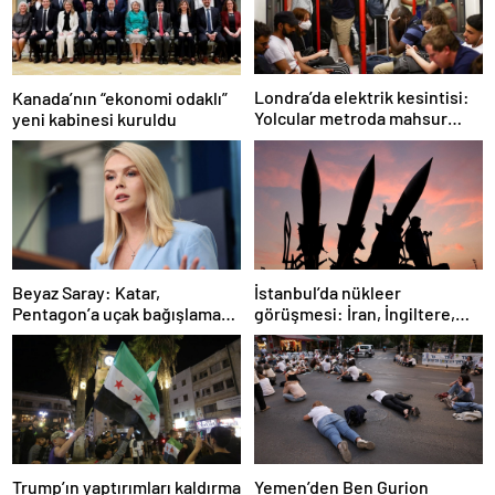
Londra’da elektrik kesintisi:
Kanada’nın “ekonomi odaklı”
Yolcular metroda mahsur
yeni kabinesi kuruldu
kaldı
İstanbul’da nükleer
Beyaz Saray: Katar,
görüşmesi: İran, İngiltere,
Pentagon’a uçak bağışlamayı
Fransa ve Almanya buluşacak
teklif etti
Trump’ın yaptırımları kaldırma
Yemen’den Ben Gurion