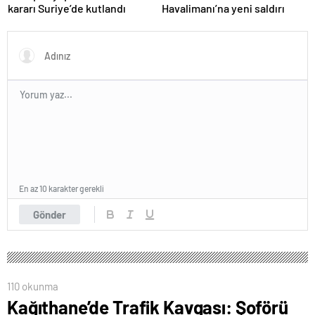
kararı Suriye’de kutlandı
Havalimanı’na yeni saldırı
En az 10 karakter gerekli
Gönder
110 okunma
Kağıthane’de Trafik Kavgası: Şoförü