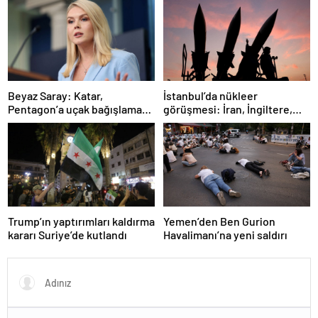
İstanbul’da nükleer
Beyaz Saray: Katar,
görüşmesi: İran, İngiltere,
Pentagon’a uçak bağışlamayı
Fransa ve Almanya buluşacak
teklif etti
Trump’ın yaptırımları kaldırma
Yemen’den Ben Gurion
kararı Suriye’de kutlandı
Havalimanı’na yeni saldırı