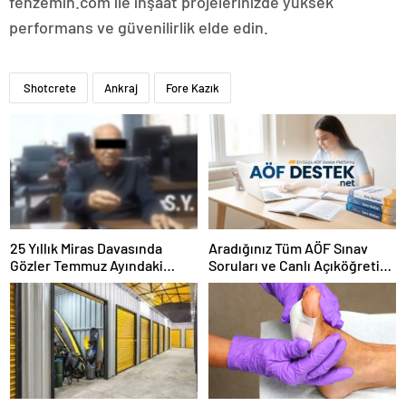
fenzemin.com ile inşaat projelerinizde yüksek
performans ve güvenilirlik elde edin.
Shotcrete
Ankraj
Fore Kazık
25 Yıllık Miras Davasında
Aradığınız Tüm AÖF Sınav
Gözler Temmuz Ayındaki
Soruları ve Canlı Açıköğretim
Karar Duruşmasına Çevrildi
Forumu Burada