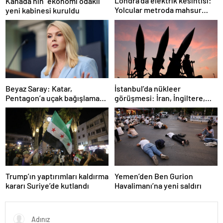
Londra’da elektrik kesintisi:
Kanada’nın “ekonomi odaklı”
Yolcular metroda mahsur
yeni kabinesi kuruldu
kaldı
İstanbul’da nükleer
Beyaz Saray: Katar,
görüşmesi: İran, İngiltere,
Pentagon’a uçak bağışlamayı
Fransa ve Almanya buluşacak
teklif etti
Trump’ın yaptırımları kaldırma
Yemen’den Ben Gurion
kararı Suriye’de kutlandı
Havalimanı’na yeni saldırı