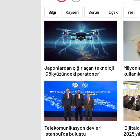
Bilgi
Kayseri
Sorun
Uçak
Yerli
Japonlardan çığır açan teknoloji:
Milyonl
‘Gökyüzündeki paratoner’
kullanı
özelliğ
Telekomünikasyon devleri
‘Dijita
İstanbul’da buluştu
2025 yıl
kadın