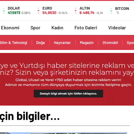
DOLAR
EURO
ALTIN
BITCOIN
47,5973
54,9530
6.486,74
%
0.06%
-0.14%
-0,14
Ekonomi
Spor
Kadın
Foto Galeri
Videolar
Bilim & Teknoloji
Doğa
Hayvanlar
Magazin
Otomobil
Spo
çin bilgiler…