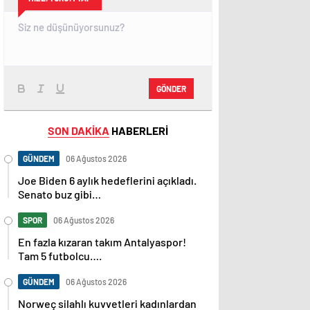
GÖNDER
SON DAKİKA
HABERLERİ
GÜNDEM
06 Ağustos 2026
Joe Biden 6 aylık hedeflerini açıkladı.
Senato buz gibi…
SPOR
06 Ağustos 2026
En fazla kızaran takım Antalyaspor!
Tam 5 futbolcu….
GÜNDEM
06 Ağustos 2026
Norweç silahlı kuvvetleri kadınlardan