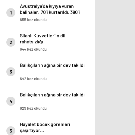
Avustralya’da kıyıya vuran
balinalar: 70’i kurtarıldı, 380’i
1
öldü
655 kez okundu
Silahlı Kuvvetler’in dil
rahatsızlığı
2
644 kez okundu
Balıkçıların ağına bir dev takıldı
3
642 kez okundu
Balıkçıların ağına bir dev takıldı
4
629 kez okundu
Hayalet böcek görenleri
şaşırtıyor…
5