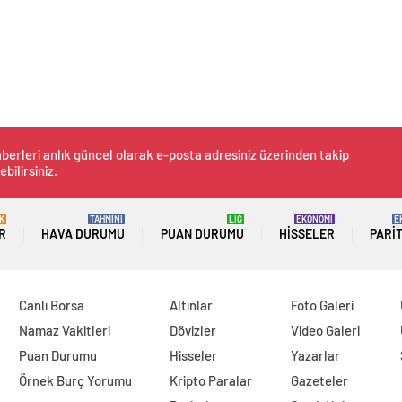
berleri anlık güncel olarak e-posta adresiniz üzerinden takip
ebilirsiniz.
K
TAHMİNİ
LİG
EKONOMİ
E
R
HAVA DURUMU
PUAN DURUMU
HISSELER
PARI
Canlı Borsa
Altınlar
Foto Galeri
Namaz Vakitleri
Dövizler
Video Galeri
Puan Durumu
Hisseler
Yazarlar
Örnek Burç Yorumu
Kripto Paralar
Gazeteler