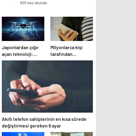
555 kez okundu
Japonlardan çığır
Milyonlarca kişi
açan teknoloji:
tarafından
‘Gökyüzündeki
kullanılan
paratoner’
uygulama, önemli
bir özelliğini
kapatıyor
Akıllı telefon sahiplerinin en kısa sürede
değiştirmesi gereken 6 ayar