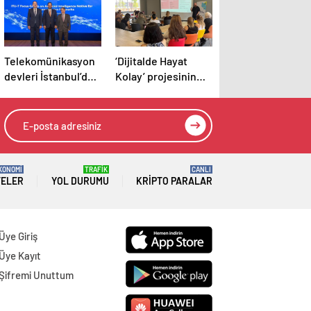
Telekomünikasyon
‘Dijitalde Hayat
devleri İstanbul’da
Kolay’ projesinin
buluştu
2025 yılı hedefi 15
bin girişimci kadın
KONOMİ
TRAFİK
CANLI
TELER
YOL DURUMU
KRIPTO PARALAR
Üye Giriş
Üye Kayıt
Şifremi Unuttum