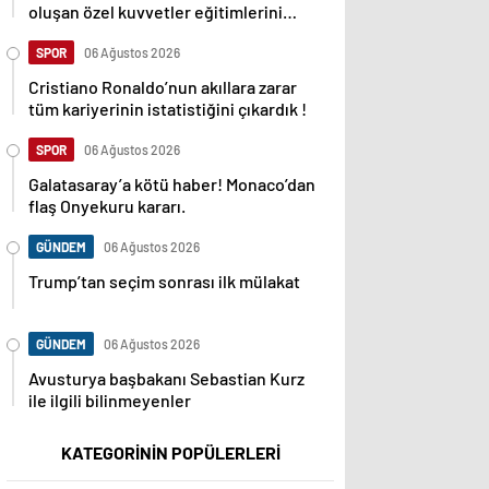
oluşan özel kuvvetler eğitimlerini
başlattı.
SPOR
06 Ağustos 2026
Cristiano Ronaldo’nun akıllara zarar
tüm kariyerinin istatistiğini çıkardık !
SPOR
06 Ağustos 2026
Galatasaray’a kötü haber! Monaco’dan
flaş Onyekuru kararı.
GÜNDEM
06 Ağustos 2026
Trump’tan seçim sonrası ilk mülakat
GÜNDEM
06 Ağustos 2026
Avusturya başbakanı Sebastian Kurz
ile ilgili bilinmeyenler
KATEGORİNİN POPÜLERLERİ