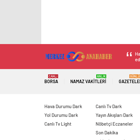
Ha
ed
CANLI
ANLIK
GÜNLÜ
BORSA
NAMAZ VAKITLERI
GAZETELE
Hava Durumu Dark
Canlı Tv Dark
Yol Durumu Dark
Yayın Akışları Dark
Canlı Tv Light
Nöbetçi Eczaneler
Son Dakika