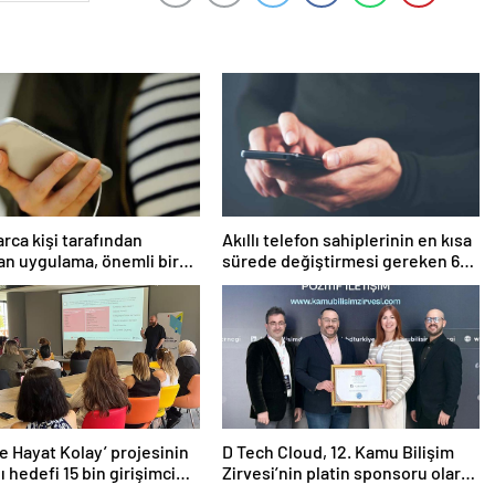
arca kişi tarafından
Akıllı telefon sahiplerinin en kısa
lan uygulama, önemli bir
sürede değiştirmesi gereken 6
ini kapatıyor
ayar
lde Hayat Kolay’ projesinin
D Tech Cloud, 12. Kamu Bilişim
ı hedefi 15 bin girişimci
Zirvesi’nin platin sponsoru olarak
dijital geleceğe yön verdi