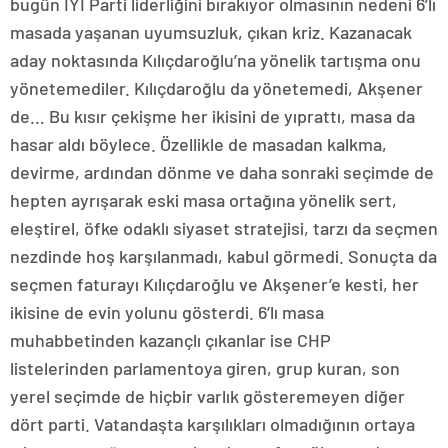
bugün İYİ Parti liderliğini bırakıyor olmasının nedeni 6’lı
masada yaşanan uyumsuzluk, çıkan kriz. Kazanacak
aday noktasında Kılıçdaroğlu’na yönelik tartışma onu
yönetemediler. Kılıçdaroğlu da yönetemedi, Akşener
de… Bu kısır çekişme her ikisini de yıprattı, masa da
hasar aldı böylece. Özellikle de masadan kalkma,
devirme, ardından dönme ve daha sonraki seçimde de
hepten ayrışarak eski masa ortağına yönelik sert,
eleştirel, öfke odaklı siyaset stratejisi, tarzı da seçmen
nezdinde hoş karşılanmadı, kabul görmedi. Sonuçta da
seçmen faturayı Kılıçdaroğlu ve Akşener’e kesti, her
ikisine de evin yolunu gösterdi. 6’lı masa
muhabbetinden kazançlı çıkanlar ise CHP
listelerinden parlamentoya giren, grup kuran, son
yerel seçimde de hiçbir varlık gösteremeyen diğer
dört parti. Vatandaşta karşılıkları olmadığının ortaya