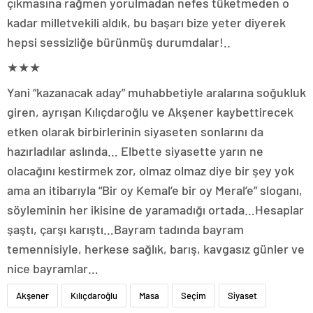
çıkmasına rağmen yorulmadan nefes tüketmeden o
kadar milletvekili aldık, bu başarı bize yeter diyerek
hepsi sessizliğe bürünmüş durumdalar!..
★★★
Yani “kazanacak aday” muhabbetiyle aralarına soğukluk
giren, ayrışan Kılıçdaroğlu ve Akşener kaybettirecek
etken olarak birbirlerinin siyaseten sonlarını da
hazırladılar aslında… Elbette siyasette yarın ne
olacağını kestirmek zor, olmaz olmaz diye bir şey yok
ama an itibarıyla “Bir oy Kemal’e bir oy Meral’e” sloganı,
söyleminin her ikisine de yaramadığı ortada…Hesaplar
şaştı, çarşı karıştı…Bayram tadında bayram
temennisiyle, herkese sağlık, barış, kavgasız günler ve
nice bayramlar…
Akşener
Kılıçdaroğlu
Masa
Seçim
Siyaset