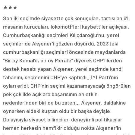
★★★
Son iki seçimde siyasette çok konuşulan, tartışılan 6’lı
masanın kurucuları, lokomotifleri kaybettiler açıkçası.
Cumhurbaşkanlığı seçimleri Kılıçdaroğlu’nu, yerel
seçimler de Akşener’i gözden düşürdü. 2023’teki
cumhurbaşkanlığı seçimleri öncesinde meydanlarda
“Bir oy Kemal’e, bir oy Meral’e” diyerek CHP’lilerden
destek hesabı yapan Akşener, yerel seçimde kendi
tabanını, seçmenini CHP’ye kaptırdı…İYİ Parti’nin
oyları eridi. CHP’nin seçimi kazanamayacağı öngörülen
pek çok ilde açık ara başarısının en etkin
nedenlerinden biri de bu zaten… Akşener, daldakine
oynarken eldeki kuştan oldu bir başka deyişle.
Dolayısıyla siyaset bilimciler, deneyimli politikacılar
hemen herkesin hemfikir olduğu nokta Akşener’in