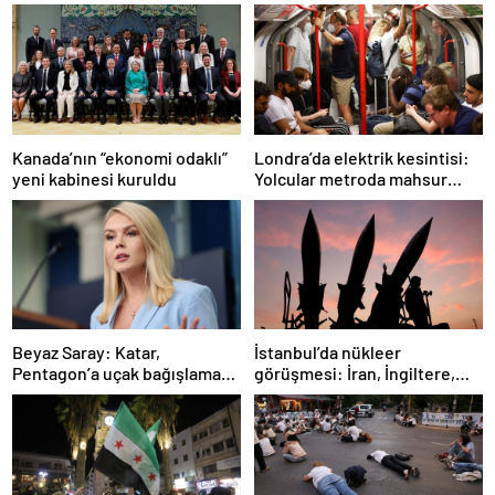
Londra’da elektrik kesintisi:
Kanada’nın “ekonomi odaklı”
Yolcular metroda mahsur
yeni kabinesi kuruldu
kaldı
İstanbul’da nükleer
Beyaz Saray: Katar,
görüşmesi: İran, İngiltere,
Pentagon’a uçak bağışlamayı
Fransa ve Almanya buluşacak
teklif etti