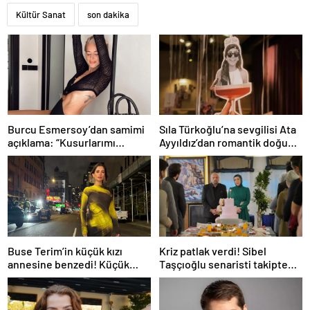
Kültür Sanat
son dakika
Burcu Esmersoy’dan samimi
Sıla Türkoğlu’na sevgilisi Ata
açıklama: “Kusurlarımı
Ayyıldız’dan romantik doğum
seviyorum”
günü sürprizi
Buse Terim’in küçük kızı
Kriz patlak verdi! Sibel
annesine benzedi! Küçük
Taşçıoğlu senaristi takipten
Naz’ın son haline yorum yağdı
çıktı