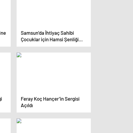
ine
Samsun’da İhtiyaç Sahibi
Çocuklar için Hamsi Şenliği
Düzenlendi
ği
Feray Koç Hançer’in Sergisi
Açıldı