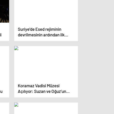
Suriye’de Esed rejiminin
i
devrilmesinin ardından ilk
“özgür” tiyatro oyunu sergilendi
Koramaz Vadisi Müzesi
du
Açılıyor: Suzan ve Oğuz’un
Aşkı Sergilenecek