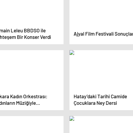
main Leleu BBDSO ile
Ajyal Film Festivali Sonuçla
hteşem Bir Konser Verdi
kara Kadın Orkestrası:
Hatay’daki Tarihi Camide
ınların Müziğiyle
Çocuklara Ney Dersi
çleniyor