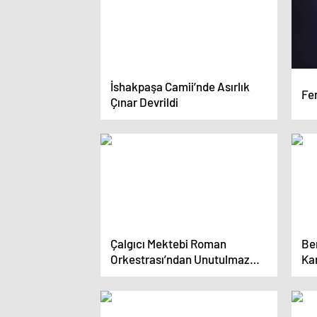
İshakpaşa Camii’nde Asırlık
Fe
Çınar Devrildi
Çalgıcı Mektebi Roman
Ber
Orkestrası’ndan Unutulmaz
Kar
Konser