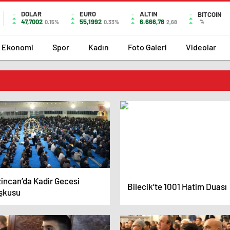
DOLAR
EURO
ALTIN
BITCOIN
47,7002
55,1992
6.666,78
%
0.15%
0.33%
2,68
Ekonomi
Spor
Kadın
Foto Galeri
Videolar
zincan’da Kadir Gecesi
Bilecik’te 1001 Hatim Duası
şkusu