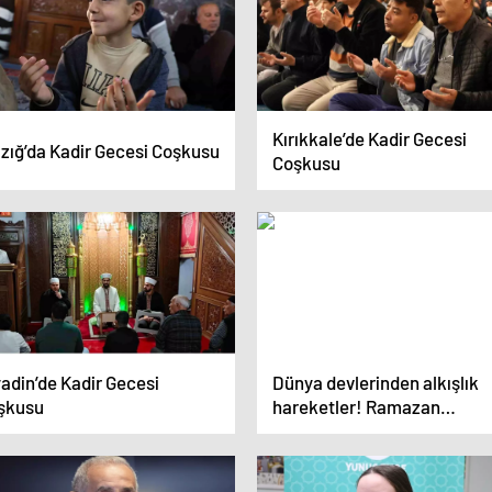
Kırıkkale’de Kadir Gecesi
azığ’da Kadir Gecesi Coşkusu
Coşkusu
adin’de Kadir Gecesi
Dünya devlerinden alkışlık
şkusu
hareketler! Ramazan
kutlamasını hazmedemeye
CEO’ya belki örnek olur