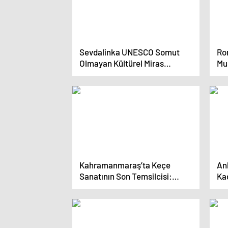
Sevdalinka UNESCO Somut
Ro
Olmayan Kültürel Miras
Mu
Listesi’nde
Kahramanmaraş’ta Keçe
An
Sanatının Son Temsilcisi:
Kad
Hayri Geceyatar
Gü