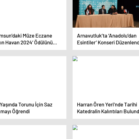
msun’daki Müze Eczane
Arnavutluk’ta ‘Anadolu’dan
ltın Havan 2024’ Ödülünü
Esintiler’ Konseri Düzenlend
zandı
 Yaşında Torunu İçin Saz
Harran Ören Yeri’nde Tarihi
lmayı Öğrendi
Katedralin Kalıntıları Bulun