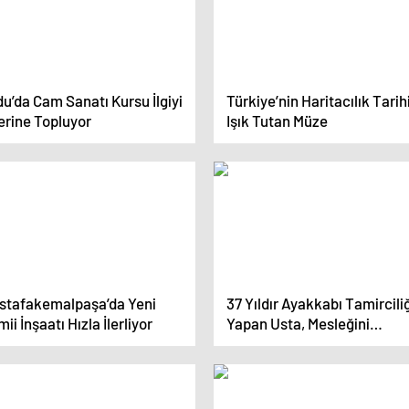
u’da Cam Sanatı Kursu İlgiyi
Türkiye’nin Haritacılık Tarih
erine Topluyor
Işık Tutan Müze
stafakemalpaşa’da Yeni
37 Yıldır Ayakkabı Tamircili
ii İnşaatı Hızla İlerliyor
Yapan Usta, Mesleğini
Çocuklarına Devrediyor