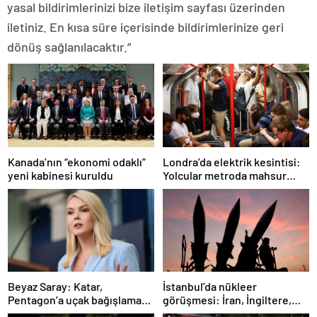
yasal bildirimlerinizi bize iletişim sayfası üzerinden
iletiniz. En kısa süre içerisinde bildirimlerinize geri
dönüş sağlanılacaktır.”
Londra’da elektrik kesintisi:
Kanada’nın “ekonomi odaklı”
Yolcular metroda mahsur
yeni kabinesi kuruldu
kaldı
İstanbul’da nükleer
Beyaz Saray: Katar,
görüşmesi: İran, İngiltere,
Pentagon’a uçak bağışlamayı
Fransa ve Almanya buluşacak
teklif etti