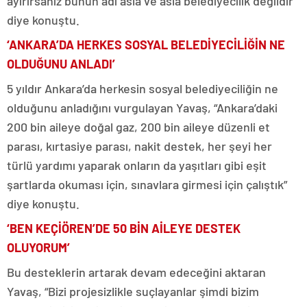
ayırırsanız bunun adı asla ve asla belediyecilik değildir”
diye konuştu.
‘ANKARA’DA HERKES SOSYAL BELEDİYECİLİĞİN NE
OLDUĞUNU ANLADI’
5 yıldır Ankara’da herkesin sosyal belediyeciliğin ne
olduğunu anladığını vurgulayan Yavaş, “Ankara’daki
200 bin aileye doğal gaz, 200 bin aileye düzenli et
parası, kırtasiye parası, nakit destek, her şeyi her
türlü yardımı yaparak onların da yaşıtları gibi eşit
şartlarda okuması için, sınavlara girmesi için çalıştık”
diye konuştu.
‘BEN KEÇİÖREN’DE 50 BİN AİLEYE DESTEK
OLUYORUM’
Bu desteklerin artarak devam edeceğini aktaran
Yavaş, “Bizi projesizlikle suçlayanlar şimdi bizim