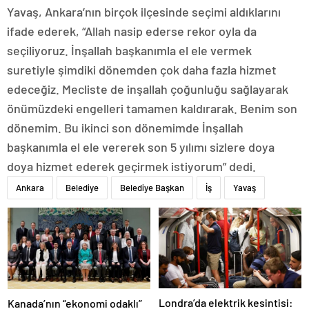
Yavaş, Ankara’nın birçok ilçesinde seçimi aldıklarını
ifade ederek, “Allah nasip ederse rekor oyla da
seçiliyoruz. İnşallah başkanımla el ele vermek
suretiyle şimdiki dönemden çok daha fazla hizmet
edeceğiz. Mecliste de inşallah çoğunluğu sağlayarak
önümüzdeki engelleri tamamen kaldırarak. Benim son
dönemim. Bu ikinci son dönemimde İnşallah
başkanımla el ele vererek son 5 yılımı sizlere doya
doya hizmet ederek geçirmek istiyorum” dedi.
Ankara
Belediye
Belediye Başkan
İş
Yavaş
Londra’da elektrik kesintisi:
Kanada’nın “ekonomi odaklı”