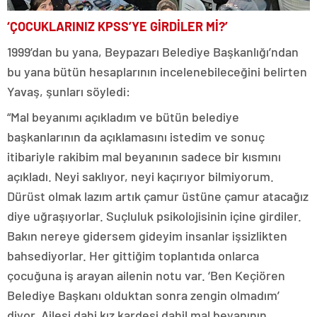
‘ÇOCUKLARINIZ KPSS’YE GİRDİLER Mİ?’
1999’dan bu yana, Beypazarı Belediye Başkanlığı’ndan
bu yana bütün hesaplarının incelenebileceğini belirten
Yavaş, şunları söyledi:
“Mal beyanımı açıkladım ve bütün belediye
başkanlarının da açıklamasını istedim ve sonuç
itibariyle rakibim mal beyanının sadece bir kısmını
açıkladı. Neyi saklıyor, neyi kaçırıyor bilmiyorum.
Dürüst olmak lazım artık çamur üstüne çamur atacağız
diye uğraşıyorlar. Suçluluk psikolojisinin içine girdiler.
Bakın nereye gidersem gideyim insanlar işsizlikten
bahsediyorlar. Her gittiğim toplantıda onlarca
çocuğuna iş arayan ailenin notu var. ‘Ben Keçiören
Belediye Başkanı olduktan sonra zengin olmadım’
diyor. Ailesi dahi kız kardeşi dahil mal beyanının