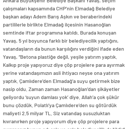
Ankara Büyükşehir Belediye Başkanı Yavaş, seçim
çalışmaları kapsamında CHP’nin Elmadağ Belediye
başkan adayı Adem Barış Aşkın ve beraberindeki
partililerle birlikte Elmadağ ilçesinin Hasanoğlan
semtinde iftar programına katıldı. Burada konuşan
Yavaş, 5 yıl boyunca farklı bir belediyecilik yaptığını,
vatandaşların da bunun karşılığını verdiğini ifade eden
Yavaş, “Betona plastiğe değil, yeşile yatırım yaptık.
Kalkıp proje yapıyoruz diye çöp projelere para ayırmak
yerine vatandaşımızın asli ihtiyacı neyse ona yatırım
yaptık. Çamlıdere’den Elmadağ’a suyu getirmek bize
nasip oldu. Zaman zaman Hasanoğlan’dan şikâyetler
geliyordu ‘suyun damlası yok’ diye. Allah’a çok şükür
bunu çözdük. Polatlı’ya Çamlıdere’den su götürdük
maliyeti 2.5 milyar TL. Siz vatandaş susuzluktan
kıvranırken proje yapıyorum diye çöp projelere para