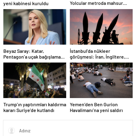
Yolcular metroda mahsur
yeni kabinesi kuruldu
kaldı
İstanbul’da nükleer
Beyaz Saray: Katar,
görüşmesi: İran, İngiltere,
Pentagon’a uçak bağışlamayı
Fransa ve Almanya buluşacak
teklif etti
Trump’ın yaptırımları kaldırma
Yemen’den Ben Gurion
kararı Suriye’de kutlandı
Havalimanı’na yeni saldırı