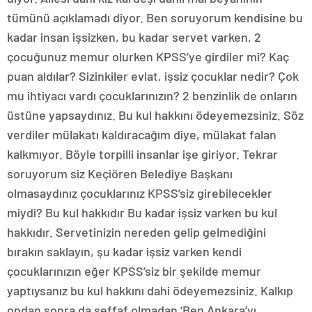
tümünü açıklamadı diyor. Ben soruyorum kendisine bu
kadar insan işsizken, bu kadar servet varken, 2
çocuğunuz memur olurken KPSS’ye girdiler mi? Kaç
puan aldılar? Sizinkiler evlat, işsiz çocuklar nedir? Çok
mu ihtiyacı vardı çocuklarınızın? 2 benzinlik de onların
üstüne yapsaydınız. Bu kul hakkını ödeyemezsiniz. Söz
verdiler mülakatı kaldıracağım diye, mülakat falan
kalkmıyor. Böyle torpilli insanlar işe giriyor. Tekrar
soruyorum siz Keçiören Belediye Başkanı
olmasaydınız çocuklarınız KPSS’siz girebilecekler
miydi? Bu kul hakkıdır Bu kadar işsiz varken bu kul
hakkıdır. Servetinizin nereden gelip gelmediğini
bırakın saklayın, şu kadar işsiz varken kendi
çocuklarınızın eğer KPSS’siz bir şekilde memur
yaptıysanız bu kul hakkını dahi ödeyemezsiniz. Kalkıp
ondan sonra da şeffaf olmadan ‘Ben Ankara’yı