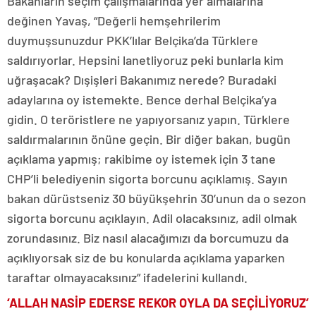
Bakanların seçim çalışmalarında yer almalarına
değinen Yavaş, “Değerli hemşehrilerim
duymuşsunuzdur PKK’lılar Belçika’da Türklere
saldırıyorlar. Hepsini lanetliyoruz peki bunlarla kim
uğraşacak? Dışişleri Bakanımız nerede? Buradaki
adaylarına oy istemekte. Bence derhal Belçika’ya
gidin. O teröristlere ne yapıyorsanız yapın. Türklere
saldırmalarının önüne geçin. Bir diğer bakan, bugün
açıklama yapmış; rakibime oy istemek için 3 tane
CHP’li belediyenin sigorta borcunu açıklamış. Sayın
bakan dürüstseniz 30 büyükşehrin 30’unun da o sezon
sigorta borcunu açıklayın. Adil olacaksınız, adil olmak
zorundasınız. Biz nasıl alacağımızı da borcumuzu da
açıklıyorsak siz de bu konularda açıklama yaparken
taraftar olmayacaksınız” ifadelerini kullandı.
‘ALLAH NASİP EDERSE REKOR OYLA DA SEÇİLİYORUZ’