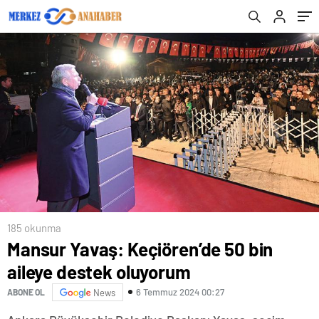
185 okunma
Mansur Yavaş: Keçiören’de 50 bin
aileye destek oluyorum
6 Temmuz 2024 00:27
ABONE OL
News